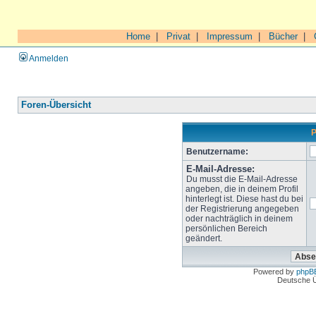
Home
|
Privat
|
Impressum
|
Bücher
|
Anmelden
Foren-Übersicht
P
Benutzername:
E-Mail-Adresse:
Du musst die E-Mail-Adresse
angeben, die in deinem Profil
hinterlegt ist. Diese hast du bei
der Registrierung angegeben
oder nachträglich in deinem
persönlichen Bereich
geändert.
Powered by
phpB
Deutsche 