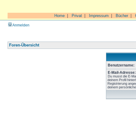
Home
|
Privat
|
Impressum
|
Bücher
|
Anmelden
Foren-Übersicht
Benutzername:
E-Mail-Adresse:
Du musst die E-Mai
deinem Profil hinter
Registrierung ange
deinem persönliche