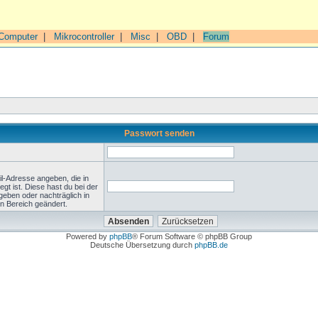
Computer
|
Mikrocontroller
|
Misc
|
OBD
|
Forum
Passwort senden
l-Adresse angeben, die in
legt ist. Diese hast du bei der
geben oder nachträglich in
n Bereich geändert.
Powered by
phpBB
® Forum Software © phpBB Group
Deutsche Übersetzung durch
phpBB.de