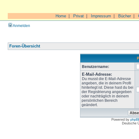
Home
|
Privat
|
Impressum
|
Bücher
|
Anmelden
Foren-Übersicht
P
Benutzername:
E-Mail-Adresse:
Du musst die E-Mail-Adresse
angeben, die in deinem Profil
hinterlegt ist. Diese hast du bei
der Registrierung angegeben
oder nachträglich in deinem
persönlichen Bereich
geändert.
Powered by
phpB
Deutsche 