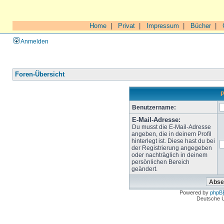
Home
|
Privat
|
Impressum
|
Bücher
|
Anmelden
Foren-Übersicht
P
Benutzername:
E-Mail-Adresse:
Du musst die E-Mail-Adresse
angeben, die in deinem Profil
hinterlegt ist. Diese hast du bei
der Registrierung angegeben
oder nachträglich in deinem
persönlichen Bereich
geändert.
Powered by
phpB
Deutsche 