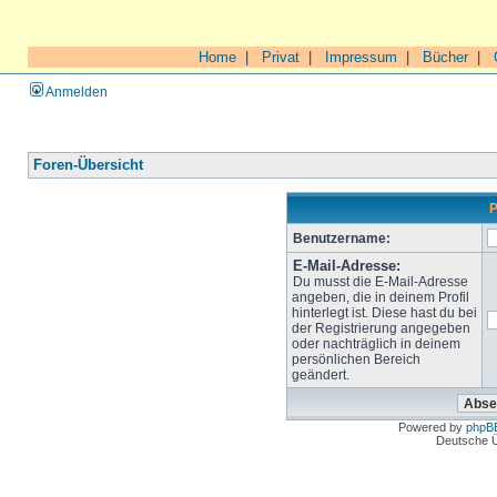
Home
|
Privat
|
Impressum
|
Bücher
|
Anmelden
Foren-Übersicht
P
Benutzername:
E-Mail-Adresse:
Du musst die E-Mail-Adresse
angeben, die in deinem Profil
hinterlegt ist. Diese hast du bei
der Registrierung angegeben
oder nachträglich in deinem
persönlichen Bereich
geändert.
Powered by
phpB
Deutsche 