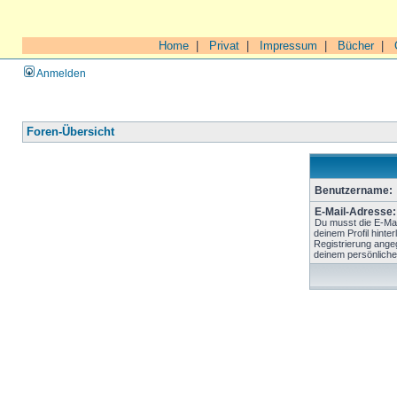
Home
|
Privat
|
Impressum
|
Bücher
|
Anmelden
Foren-Übersicht
Benutzername:
E-Mail-Adresse:
Du musst die E-Mai
deinem Profil hinter
Registrierung ange
deinem persönliche