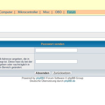
Computer
|
Mikrocontroller
|
Misc
|
OBD
|
Forum
Passwort senden
l-Adresse angeben, die in
legt ist. Diese hast du bei der
geben oder nachträglich in
n Bereich geändert.
Powered by
phpBB
® Forum Software © phpBB Group
Deutsche Übersetzung durch
phpBB.de