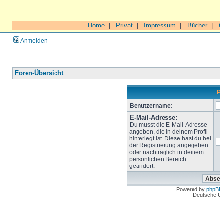
Home
|
Privat
|
Impressum
|
Bücher
|
Anmelden
Foren-Übersicht
P
Benutzername:
E-Mail-Adresse:
Du musst die E-Mail-Adresse
angeben, die in deinem Profil
hinterlegt ist. Diese hast du bei
der Registrierung angegeben
oder nachträglich in deinem
persönlichen Bereich
geändert.
Powered by
phpB
Deutsche 