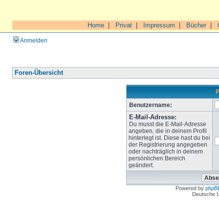
Home
|
Privat
|
Impressum
|
Bücher
|
Anmelden
Foren-Übersicht
P
Benutzername:
E-Mail-Adresse:
Du musst die E-Mail-Adresse
angeben, die in deinem Profil
hinterlegt ist. Diese hast du bei
der Registrierung angegeben
oder nachträglich in deinem
persönlichen Bereich
geändert.
Powered by
phpB
Deutsche 