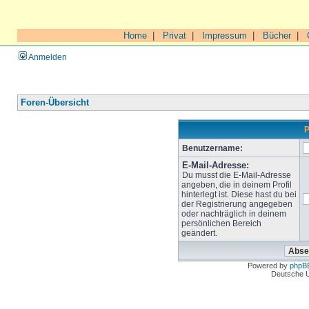
Home
|
Privat
|
Impressum
|
Bücher
|
Anmelden
Foren-Übersicht
P
Benutzername:
E-Mail-Adresse:
Du musst die E-Mail-Adresse
angeben, die in deinem Profil
hinterlegt ist. Diese hast du bei
der Registrierung angegeben
oder nachträglich in deinem
persönlichen Bereich
geändert.
Powered by
phpB
Deutsche 