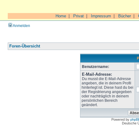
Home
|
Privat
|
Impressum
|
Bücher
|
Anmelden
Foren-Übersicht
P
Benutzername:
E-Mail-Adresse:
Du musst die E-Mail-Adresse
angeben, die in deinem Profil
hinterlegt ist. Diese hast du bei
der Registrierung angegeben
oder nachträglich in deinem
persönlichen Bereich
geändert.
Powered by
phpB
Deutsche 