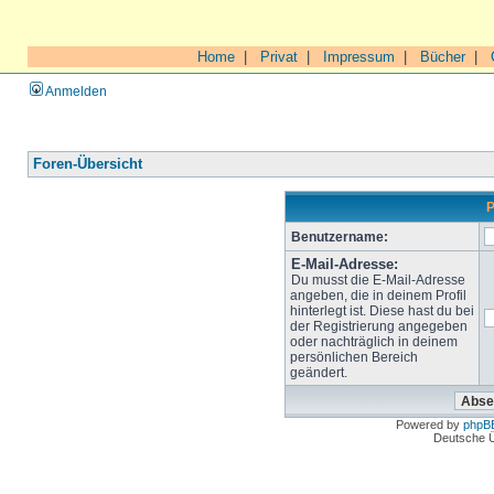
Home
|
Privat
|
Impressum
|
Bücher
|
Anmelden
Foren-Übersicht
P
Benutzername:
E-Mail-Adresse:
Du musst die E-Mail-Adresse
angeben, die in deinem Profil
hinterlegt ist. Diese hast du bei
der Registrierung angegeben
oder nachträglich in deinem
persönlichen Bereich
geändert.
Powered by
phpB
Deutsche 