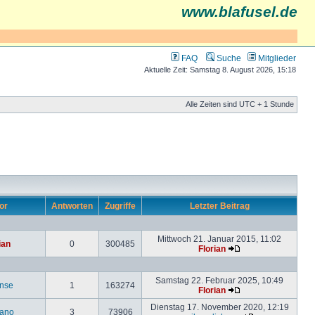
www.blafusel.de
FAQ
Suche
Mitglieder
Aktuelle Zeit: Samstag 8. August 2026, 15:18
Alle Zeiten sind UTC + 1 Stunde
or
Antworten
Zugriffe
Letzter Beitrag
Mittwoch 21. Januar 2015, 11:02
ian
0
300485
Florian
Samstag 22. Februar 2025, 10:49
inse
1
163274
Florian
Dienstag 17. November 2020, 12:19
ano
3
73906