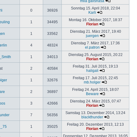
mila galishasa
Sonntag 15. April 2018, 22:04
li
0
36926
Karli
Montag 16. Oktober 2017, 18:37
uling
1
34495
Florian
Dienstag 21. März 2017, 19:40
gen
1
33562
juergen
Dienstag 7. März 2017, 17:36
erlin
4
48324
el.patron
Dienstag 25. August 2015, 20:22
_Smith
1
34013
Florian
Freitag 31. Juli 2015, 19:13
st
2
40584
haligali
Freitag 17. Juli 2015, 22:45
lger
1
32676
mb.holger
Freitag 24. April 2015, 18:07
are
2
36897
Beware
Dienstag 24. März 2015, 07:47
ipos
3
42666
Florian
Samstag 13. Dezember 2014, 13:24
hunder
7
56356
blackthunder
Freitag 20. Dezember 2013, 12:13
d_75
1
35025
Florian
Donnerstag 12. Dezember 2013, 16:05