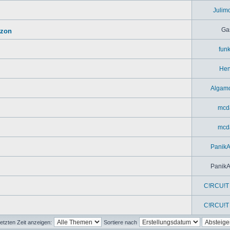
Julim
Ga
azon
fun
Hen
Algam
mcd
mcd
Panik
Panik
C!RCU!T 
C!RCU!T 
etzten Zeit anzeigen:
Sortiere nach