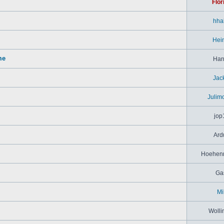
Flor
hha
Hei
me
Har
Jac
Julim
jop
Ard
Hoehenr
Ga
Mi
Wolli