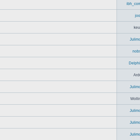
ibh_co
jo
keu
Julim
nob
Delph
Ard
Julim
Wolli
Julim
Julim
Julim