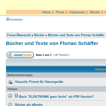
Home
|
Privat
|
Impressum
|
Bücher
|
Anmelden
Foren-Übersicht
»
Bücher
»
Bücher und Texte von Florian Schäffer
Bücher und Texte von Florian Schäffer
Seite
1
von
1
[ 48 Themen ]
Theme
Bekanntmachungen
Gesucht: Pinout für Steuergeräte
Themen
Buch "ELEKTRONIK ganz leicht" als PDF-Version?
Bücher als eBooks