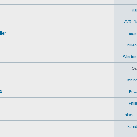
...
Kar
AVR_Ne
ler
juer
blueb
Winston
Ga
mb.ho
52
Bew
Phil
blackt
Bern