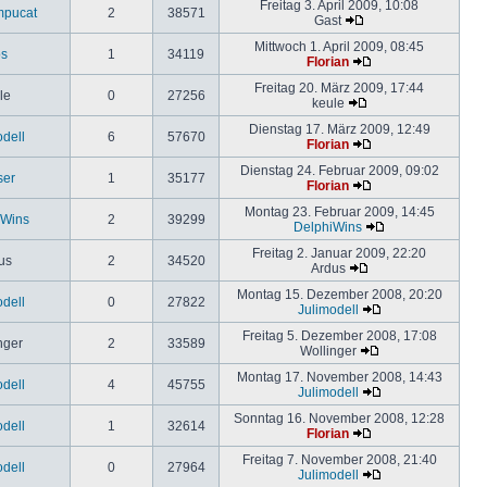
Freitag 3. April 2009, 10:08
mpucat
2
38571
Gast
Mittwoch 1. April 2009, 08:45
os
1
34119
Florian
Freitag 20. März 2009, 17:44
le
0
27256
keule
Dienstag 17. März 2009, 12:49
odell
6
57670
Florian
Dienstag 24. Februar 2009, 09:02
ser
1
35177
Florian
Montag 23. Februar 2009, 14:45
iWins
2
39299
DelphiWins
Freitag 2. Januar 2009, 22:20
us
2
34520
Ardus
Montag 15. Dezember 2008, 20:20
odell
0
27822
Julimodell
Freitag 5. Dezember 2008, 17:08
nger
2
33589
Wollinger
Montag 17. November 2008, 14:43
odell
4
45755
Julimodell
Sonntag 16. November 2008, 12:28
odell
1
32614
Florian
Freitag 7. November 2008, 21:40
odell
0
27964
Julimodell