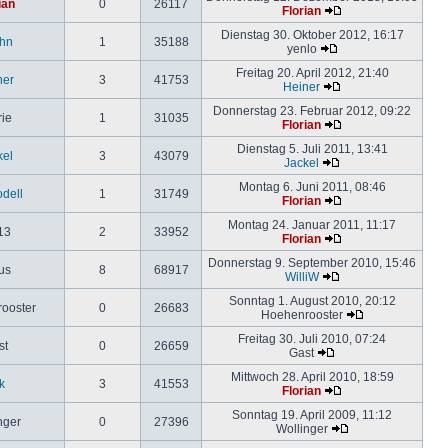
ian
0
26117
Florian
Dienstag 30. Oktober 2012, 16:17
hn
1
35188
yenlo
Freitag 20. April 2012, 21:40
ner
3
41753
Heiner
Donnerstag 23. Februar 2012, 09:22
rie
1
31035
Florian
Dienstag 5. Juli 2011, 13:41
kel
3
43079
Jackel
Montag 6. Juni 2011, 08:46
odell
1
31749
Florian
Montag 24. Januar 2011, 11:17
13
2
33952
Florian
Donnerstag 9. September 2010, 15:46
us
8
68917
WilliW
Sonntag 1. August 2010, 20:12
ooster
0
26683
Hoehenrooster
Freitag 30. Juli 2010, 07:24
st
0
26659
Gast
Mittwoch 28. April 2010, 18:59
k
3
41553
Florian
Sonntag 19. April 2009, 11:12
nger
0
27396
Wollinger