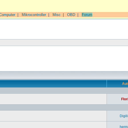
Computer
|
Mikrocontroller
|
Misc
|
OBD
|
Forum
n
Aut
Flor
Digil
herm