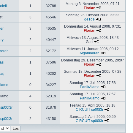
Montag 3. November 2008, 07:21
odell
1
32788
Florian
Sonntag 26. Oktober 2008, 23:23
st
3
45546
ge1ge
Donnerstag 14. August 2008, 07:31
ker
3
46535
Florian
Mittwoch 13. August 2008, 18:43
ry
2
40447
Gast
Mittwoch 11. Januar 2006, 00:12
oorah
2
62172
Algamoorah
Donnerstag 29. Dezember 2005, 20:07
asj
1
37506
Florian
Sonntag 18. Dezember 2005, 07:28
asj
1
40202
Florian
Sonntag 17. Juli 2005, 17:58
Alamo
0
34227
PanikAlamo
Sonntag 17. Juli 2005, 17:57
Alamo
4
62319
PanikAlamo
Freitag 15. April 2005, 18:18
sp00f3r
0
31878
C!RCU!T sp00f3r
Samstag 2. April 2005, 09:59
sp00f3r
2
43150
C!RCU!T sp00f3r