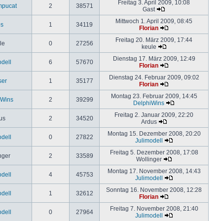
Freitag 3. April 2009, 10:08
mpucat
2
38571
Gast
Mittwoch 1. April 2009, 08:45
os
1
34119
Florian
Freitag 20. März 2009, 17:44
le
0
27256
keule
Dienstag 17. März 2009, 12:49
odell
6
57670
Florian
Dienstag 24. Februar 2009, 09:02
ser
1
35177
Florian
Montag 23. Februar 2009, 14:45
iWins
2
39299
DelphiWins
Freitag 2. Januar 2009, 22:20
us
2
34520
Ardus
Montag 15. Dezember 2008, 20:20
odell
0
27822
Julimodell
Freitag 5. Dezember 2008, 17:08
nger
2
33589
Wollinger
Montag 17. November 2008, 14:43
odell
4
45753
Julimodell
Sonntag 16. November 2008, 12:28
odell
1
32612
Florian
Freitag 7. November 2008, 21:40
odell
0
27964
Julimodell