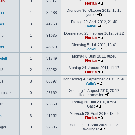
ian
0
26117
Florian
Dienstag 30. Oktober 2012, 16:17
hn
1
35188
yenlo
Freitag 20. April 2012, 21:40
ner
3
41753
Heiner
Donnerstag 23. Februar 2012, 09:22
rie
1
31035
Florian
Dienstag 5. Juli 2011, 13:41
kel
3
43079
Jackel
Montag 6. Juni 2011, 08:46
odell
1
31749
Florian
Montag 24. Januar 2011, 11:17
13
2
33952
Florian
Donnerstag 9. September 2010, 15:46
us
8
68897
WilliW
Sonntag 1. August 2010, 20:12
ooster
0
26682
Hoehenrooster
Freitag 30. Juli 2010, 07:24
st
0
26658
Gast
Mittwoch 28. April 2010, 18:59
k
3
41552
Florian
Sonntag 19. April 2009, 11:12
nger
0
27396
Wollinger