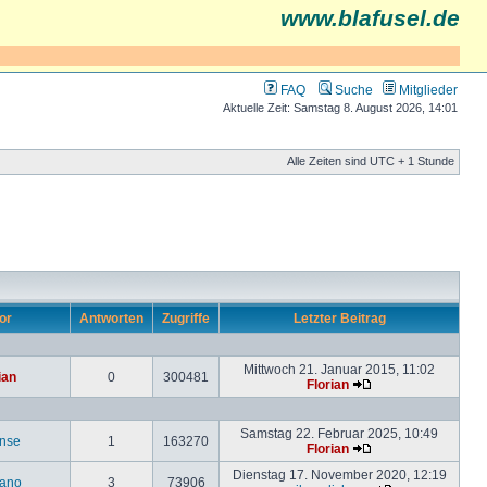
www.blafusel.de
FAQ
Suche
Mitglieder
Aktuelle Zeit: Samstag 8. August 2026, 14:01
Alle Zeiten sind UTC + 1 Stunde
or
Antworten
Zugriffe
Letzter Beitrag
Mittwoch 21. Januar 2015, 11:02
ian
0
300481
Florian
Samstag 22. Februar 2025, 10:49
inse
1
163270
Florian
Dienstag 17. November 2020, 12:19
ano
3
73906