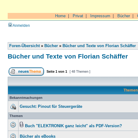
Home
|
Privat
|
Impressum
|
Bücher
|
Anmelden
Foren-Übersicht
»
Bücher
»
Bücher und Texte von Florian Schäffer
Bücher und Texte von Florian Schäffer
Seite
1
von
1
[ 48 Themen ]
Theme
Bekanntmachungen
Gesucht: Pinout für Steuergeräte
Themen
Buch "ELEKTRONIK ganz leicht" als PDF-Version?
Bücher als eBooks