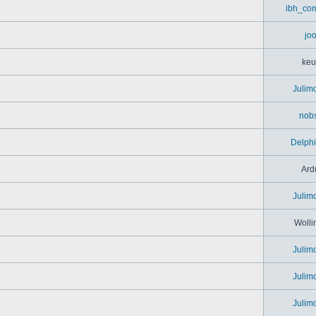
ibh_co
jo
keu
Julim
nob
Delph
Ard
Julim
Wolli
Julim
Julim
Julim