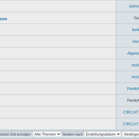
Julim
Ga
azon
fun
Hen
Algam
mcd
mcd
Panik
Panik
C!RCU!T 
C!RCU!T 
etzten Zeit anzeigen:
Sortiere nach