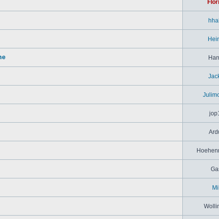
Flor
hha
Hei
me
Har
Jac
Julim
jop
Ard
Hoehenr
Ga
Mi
Wolli