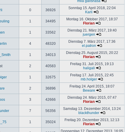
mila galishasa
Sonntag 15. April 2018, 22:04
li
0
36926
Karli
Montag 16. Oktober 2017, 18:37
uling
1
34495
Florian
Dienstag 21. März 2017, 19:40
gen
1
33562
juergen
Dienstag 7. März 2017, 17:36
erlin
4
48320
el.patron
Dienstag 25. August 2015, 20:22
_Smith
1
34013
Florian
Freitag 31. Juli 2015, 19:13
st
2
40583
haligali
Freitag 17. Juli 2015, 22:45
lger
1
32675
mb.holger
Freitag 24. April 2015, 18:07
are
2
36896
Beware
Dienstag 24. März 2015, 07:47
ipos
3
42666
Florian
Samstag 13. Dezember 2014, 13:24
hunder
7
56356
blackthunder
Freitag 20. Dezember 2013, 12:13
d_75
1
35024
Florian
Donnerstag 12. Dezember 2013, 16:05