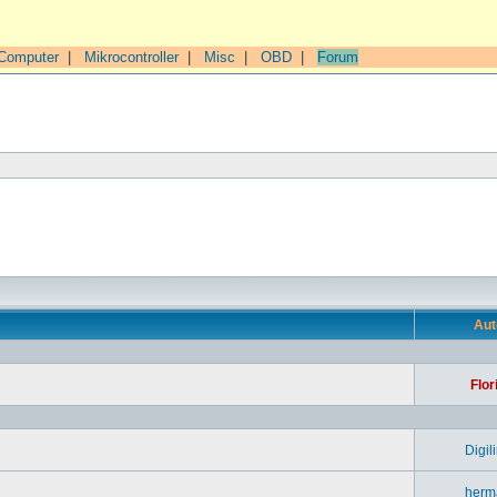
Computer
|
Mikrocontroller
|
Misc
|
OBD
|
Forum
n
Aut
Flor
Digil
herm