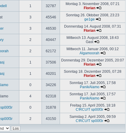
Montag 3. November 2008, 07:21
odell
1
32787
Florian
Sonntag 26. Oktober 2008, 23:23
st
3
45546
ge1ge
Donnerstag 14. August 2008, 07:31
ker
3
46530
Florian
Mittwoch 13. August 2008, 18:43
ry
2
40447
Gast
Mittwoch 11. Januar 2006, 00:12
oorah
2
62172
Algamoorah
Donnerstag 29. Dezember 2005, 20:07
asj
1
37506
Florian
Sonntag 18. Dezember 2005, 07:28
asj
1
40201
Florian
Sonntag 17. Juli 2005, 17:58
Alamo
0
34226
PanikAlamo
Sonntag 17. Juli 2005, 17:57
Alamo
4
62318
PanikAlamo
Freitag 15. April 2005, 18:18
sp00f3r
0
31878
C!RCU!T sp00f3r
Samstag 2. April 2005, 09:59
sp00f3r
2
43150
C!RCU!T sp00f3r