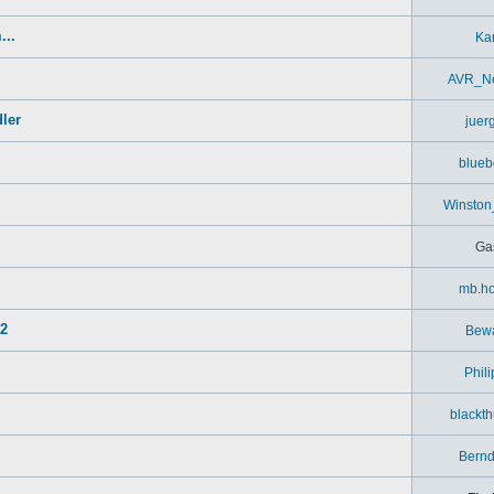
...
Kar
AVR_Ne
ler
juer
blueb
Winston
Ga
mb.ho
52
Bew
Phil
blackt
Bern