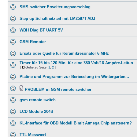
SMS switcher Erweiterungsvorschlag
Step-up Schaltnetzteil mit LM2587T-ADJ
WBH Diag BT UART 5V
GSM Remoter
Ersatz oder Quelle für Keramikresonator 6 MHz
Timer für 15 bis 120 Min. für eine 380 Volt/16 Ampére-Leitun
[
Gehe zu Seite:
1
,
2
]
Platine und Programm zur Berieselung im Wintergarten...
PROBLEM in GSM remote switcher
gsm remote switch
LCD Module 204B
KL-Interface für OBD Modell B mit Atmega Chip ansteuern?
TTL Messwert