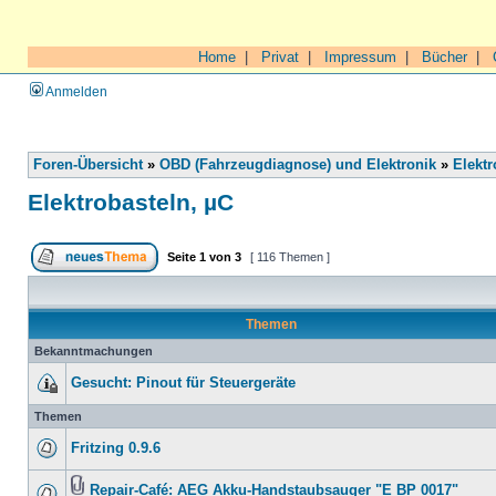
Home
|
Privat
|
Impressum
|
Bücher
|
Anmelden
Foren-Übersicht
»
OBD (Fahrzeugdiagnose) und Elektronik
»
Elektr
Elektrobasteln, µC
Seite
1
von
3
[ 116 Themen ]
Themen
Bekanntmachungen
Gesucht: Pinout für Steuergeräte
Themen
Fritzing 0.9.6
Repair-Café: AEG Akku-Handstaubsauger "E BP 0017"