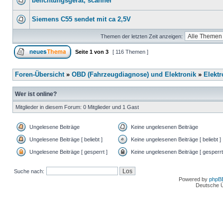
belichtungsgerät, scanner
Siemens C55 sendet mit ca 2,5V
Themen der letzten Zeit anzeigen:
Seite
1
von
3
[ 116 Themen ]
Foren-Übersicht
»
OBD (Fahrzeugdiagnose) und Elektronik
»
Elektr
Wer ist online?
Mitglieder in diesem Forum: 0 Mitglieder und 1 Gast
Ungelesene Beiträge
Keine ungelesenen Beiträge
Ungelesene Beiträge [ beliebt ]
Keine ungelesenen Beiträge [ beliebt ]
Ungelesene Beiträge [ gesperrt ]
Keine ungelesenen Beiträge [ gesperrt
Suche nach:
Powered by
phpB
Deutsche 