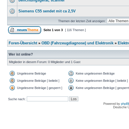
belichtungsgerät, scanner
Siemens C55 sendet mit ca 2,5V
Themen der letzten Zeit anzeigen:
Seite
1
von
3
[ 116 Themen ]
Foren-Übersicht
»
OBD (Fahrzeugdiagnose) und Elektronik
»
Elektr
Wer ist online?
Mitglieder in diesem Forum: 0 Mitglieder und 1 Gast
Ungelesene Beiträge
Keine ungelesenen Beiträge
Ungelesene Beiträge [ beliebt ]
Keine ungelesenen Beiträge [ beliebt ]
Ungelesene Beiträge [ gesperrt ]
Keine ungelesenen Beiträge [ gesperrt
Suche nach:
Powered by
phpB
Deutsche 