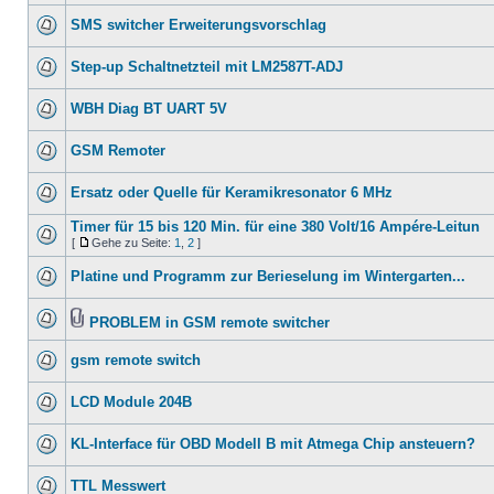
SMS switcher Erweiterungsvorschlag
Step-up Schaltnetzteil mit LM2587T-ADJ
WBH Diag BT UART 5V
GSM Remoter
Ersatz oder Quelle für Keramikresonator 6 MHz
Timer für 15 bis 120 Min. für eine 380 Volt/16 Ampére-Leitun
[
Gehe zu Seite:
1
,
2
]
Platine und Programm zur Berieselung im Wintergarten...
PROBLEM in GSM remote switcher
gsm remote switch
LCD Module 204B
KL-Interface für OBD Modell B mit Atmega Chip ansteuern?
TTL Messwert