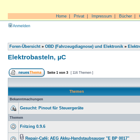
Home
|
Privat
|
Impressum
|
Bücher
|
Anmelden
Foren-Übersicht
»
OBD (Fahrzeugdiagnose) und Elektronik
»
Elektr
Elektrobasteln, µC
Seite
1
von
3
[ 116 Themen ]
Themen
Bekanntmachungen
Gesucht: Pinout für Steuergeräte
Themen
Fritzing 0.9.6
Repair-Café: AEG Akku-Handstaubsauger "E BP 0017"