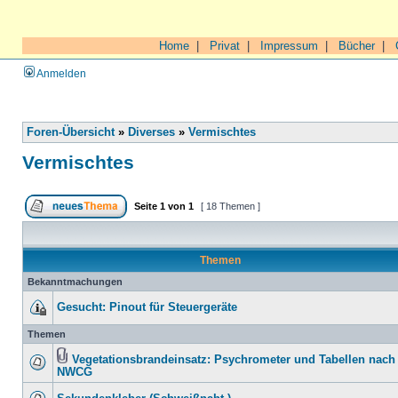
Home
|
Privat
|
Impressum
|
Bücher
|
Anmelden
Foren-Übersicht
»
Diverses
»
Vermischtes
Vermischtes
Seite
1
von
1
[ 18 Themen ]
Themen
Bekanntmachungen
Gesucht: Pinout für Steuergeräte
Themen
Vegetationsbrandeinsatz: Psychrometer und Tabellen nach
NWCG