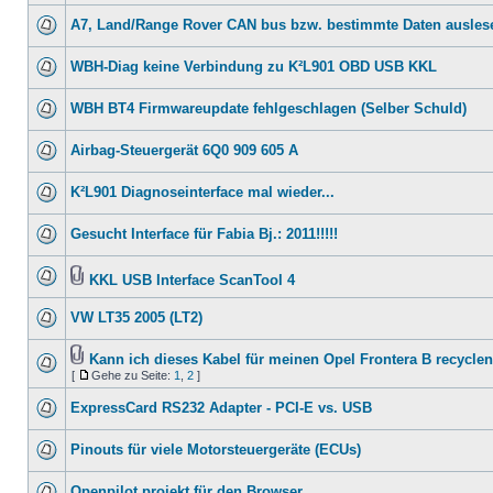
A7, Land/Range Rover CAN bus bzw. bestimmte Daten ausles
WBH-Diag keine Verbindung zu K²L901 OBD USB KKL
WBH BT4 Firmwareupdate fehlgeschlagen (Selber Schuld)
Airbag-Steuergerät 6Q0 909 605 A
K²L901 Diagnoseinterface mal wieder...
Gesucht Interface für Fabia Bj.: 2011!!!!!
KKL USB Interface ScanTool 4
VW LT35 2005 (LT2)
Kann ich dieses Kabel für meinen Opel Frontera B recycle
[
Gehe zu Seite:
1
,
2
]
ExpressCard RS232 Adapter - PCI-E vs. USB
Pinouts für viele Motorsteuergeräte (ECUs)
Openpilot projekt für den Browser