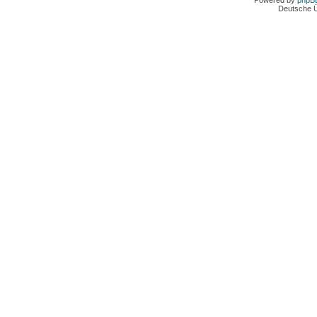
Powered by
phpB
Deutsche 