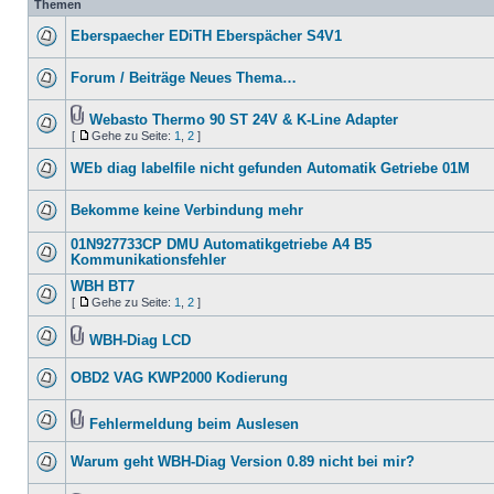
Themen
Eberspaecher EDiTH Eberspächer S4V1
Forum / Beiträge Neues Thema…
Webasto Thermo 90 ST 24V & K-Line Adapter
[
Gehe zu Seite:
1
,
2
]
WEb diag labelfile nicht gefunden Automatik Getriebe 01M
Bekomme keine Verbindung mehr
01N927733CP DMU Automatikgetriebe A4 B5
Kommunikationsfehler
WBH BT7
[
Gehe zu Seite:
1
,
2
]
WBH-Diag LCD
OBD2 VAG KWP2000 Kodierung
Fehlermeldung beim Auslesen
Warum geht WBH-Diag Version 0.89 nicht bei mir?