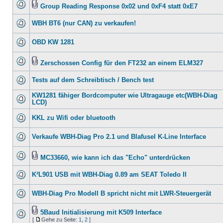
Group Reading Response 0x02 und 0xF4 statt 0xE7
WBH BT6 (nur CAN) zu verkaufen!
OBD KW 1281
Zerschossen Config für den FT232 an einem ELM327
Tests auf dem Schreibtisch / Bench test
KW1281 fähiger Bordcomputer wie Ultragauge etc(WBH-Diag
LCD)
KKL zu Wifi oder bluetooth
Verkaufe WBH-Diag Pro 2.1 und Blafusel K-Line Interface
MC33660, wie kann ich das "Echo" unterdrücken
K²L901 USB mit WBH-Diag 0.89 am SEAT Toledo II
WBH-Diag Pro Modell B spricht nicht mit LWR-Steuergerät
5Baud Initialisierung mit K509 Interface
[
Gehe zu Seite:
1
,
2
]