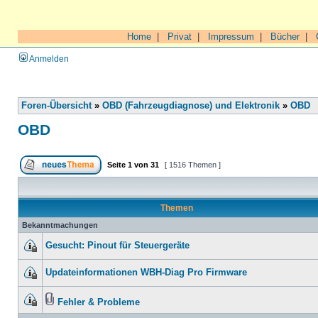
Home
|
Privat
|
Impressum
|
Bücher
|
Anmelden
Foren-Übersicht
»
OBD (Fahrzeugdiagnose) und Elektronik
»
OBD
OBD
Seite
1
von
31
[ 1516 Themen ]
Themen
Bekanntmachungen
Gesucht: Pinout für Steuergeräte
Updateinformationen WBH-Diag Pro Firmware
Fehler & Probleme