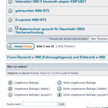
Unterstützt OBD II bluetooth adapter KWP1281?
gebrauchten WBH BT5
Ersatzteile WBH BT5
Batterieschutz gesucht für Dauerhafte OBD2
Steckerverbindung
Themen der letzten Zeit anzeigen:
Seite
1
von
31
[ 1516 Themen ]
Foren-Übersicht
»
OBD (Fahrzeugdiagnose) und Elektronik
»
OBD
Wer ist online?
Mitglieder in diesem Forum:
Majestic-12 [Bot]
und 14 Gäste
Ungelesene Beiträge
Keine ungelesenen Beiträge
Ungelesene Beiträge [ beliebt ]
Keine ungelesenen Beiträge [ beliebt ]
Ungelesene Beiträge [ gesperrt ]
Keine ungelesenen Beiträge [ gesperrt
Suche nach: