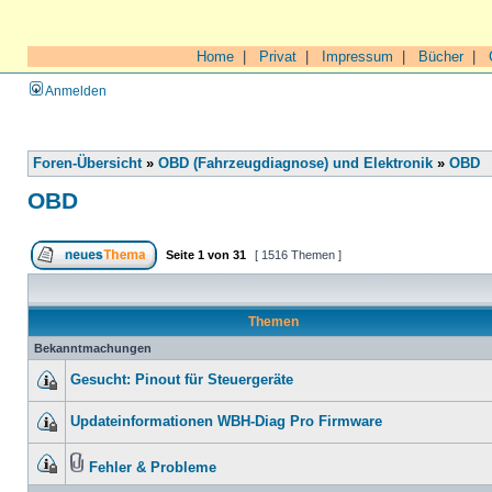
Home
|
Privat
|
Impressum
|
Bücher
|
Anmelden
Foren-Übersicht
»
OBD (Fahrzeugdiagnose) und Elektronik
»
OBD
OBD
Seite
1
von
31
[ 1516 Themen ]
Themen
Bekanntmachungen
Gesucht: Pinout für Steuergeräte
Updateinformationen WBH-Diag Pro Firmware
Fehler & Probleme