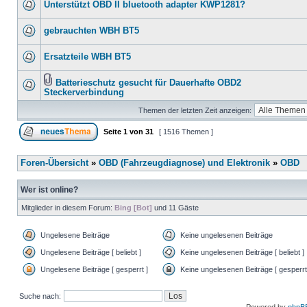
Unterstützt OBD II bluetooth adapter KWP1281?
gebrauchten WBH BT5
Ersatzteile WBH BT5
Batterieschutz gesucht für Dauerhafte OBD2
Steckerverbindung
Themen der letzten Zeit anzeigen:
Seite
1
von
31
[ 1516 Themen ]
Foren-Übersicht
»
OBD (Fahrzeugdiagnose) und Elektronik
»
OBD
Wer ist online?
Mitglieder in diesem Forum:
Bing [Bot]
und 11 Gäste
Ungelesene Beiträge
Keine ungelesenen Beiträge
Ungelesene Beiträge [ beliebt ]
Keine ungelesenen Beiträge [ beliebt ]
Ungelesene Beiträge [ gesperrt ]
Keine ungelesenen Beiträge [ gesperrt
Suche nach: