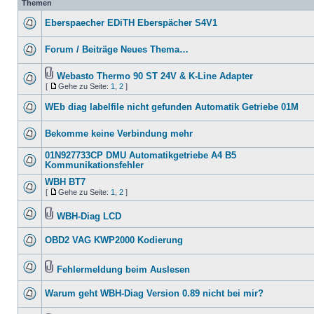
Themen
Eberspaecher EDiTH Eberspächer S4V1
Forum / Beiträge Neues Thema…
Webasto Thermo 90 ST 24V & K-Line Adapter
[
Gehe zu Seite:
1
,
2
]
WEb diag labelfile nicht gefunden Automatik Getriebe 01M
Bekomme keine Verbindung mehr
01N927733CP DMU Automatikgetriebe A4 B5
Kommunikationsfehler
WBH BT7
[
Gehe zu Seite:
1
,
2
]
WBH-Diag LCD
OBD2 VAG KWP2000 Kodierung
Fehlermeldung beim Auslesen
Warum geht WBH-Diag Version 0.89 nicht bei mir?