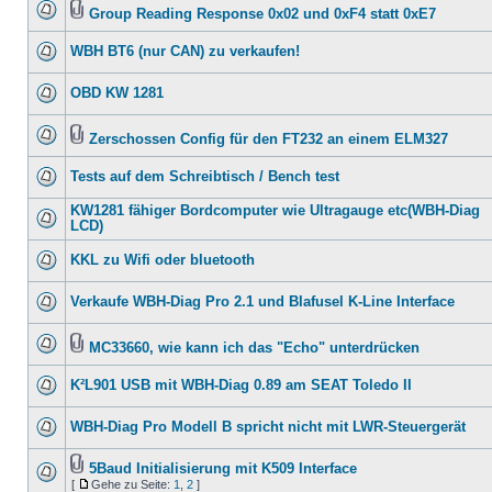
Group Reading Response 0x02 und 0xF4 statt 0xE7
WBH BT6 (nur CAN) zu verkaufen!
OBD KW 1281
Zerschossen Config für den FT232 an einem ELM327
Tests auf dem Schreibtisch / Bench test
KW1281 fähiger Bordcomputer wie Ultragauge etc(WBH-Diag
LCD)
KKL zu Wifi oder bluetooth
Verkaufe WBH-Diag Pro 2.1 und Blafusel K-Line Interface
MC33660, wie kann ich das "Echo" unterdrücken
K²L901 USB mit WBH-Diag 0.89 am SEAT Toledo II
WBH-Diag Pro Modell B spricht nicht mit LWR-Steuergerät
5Baud Initialisierung mit K509 Interface
[
Gehe zu Seite:
1
,
2
]