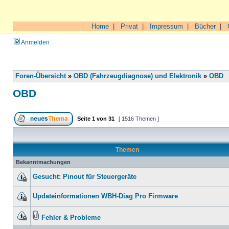
Home
|
Privat
|
Impressum
|
Bücher
|
Anmelden
Foren-Übersicht
»
OBD (Fahrzeugdiagnose) und Elektronik
»
OBD
OBD
Seite
1
von
31
[ 1516 Themen ]
Themen
Bekanntmachungen
Gesucht: Pinout für Steuergeräte
Updateinformationen WBH-Diag Pro Firmware
Fehler & Probleme