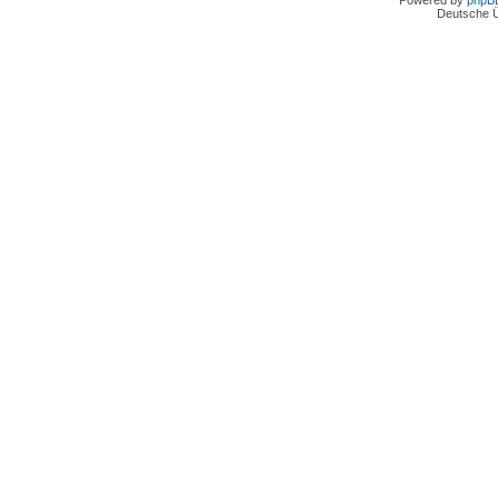
Powered by
phpB
Deutsche 