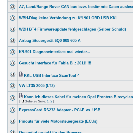
A7, Land/Range Rover CAN bus bzw. bestimmte Daten ausles
WBH-Diag keine Verbindung zu K²L901 OBD USB KKL
WBH BT4 Firmwareupdate fehlgeschlagen (Selber Schuld)
Airbag-Steuergerät 6Q0 909 605 A
K²L901 Diagnoseinterface mal wieder...
Gesucht Interface für Fabia Bj.: 2011!!!!!
KKL USB Interface ScanTool 4
VW LT35 2005 (LT2)
Kann ich dieses Kabel für meinen Opel Frontera B recycle
[
Gehe zu Seite:
1
,
2
]
ExpressCard RS232 Adapter - PCI-E vs. USB
Pinouts für viele Motorsteuergeräte (ECUs)
Openpilot projekt für den Browser