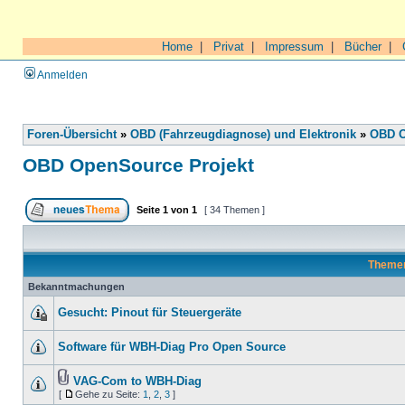
Home
|
Privat
|
Impressum
|
Bücher
|
Anmelden
Foren-Übersicht
»
OBD (Fahrzeugdiagnose) und Elektronik
»
OBD O
OBD OpenSource Projekt
Seite
1
von
1
[ 34 Themen ]
Theme
Bekanntmachungen
Gesucht: Pinout für Steuergeräte
Software für WBH-Diag Pro Open Source
VAG-Com to WBH-Diag
[
Gehe zu Seite:
1
,
2
,
3
]