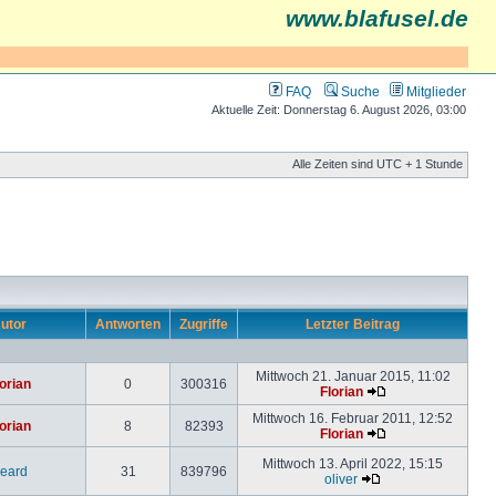
www.blafusel.de
FAQ
Suche
Mitglieder
Aktuelle Zeit: Donnerstag 6. August 2026, 03:00
Alle Zeiten sind UTC + 1 Stunde
utor
Antworten
Zugriffe
Letzter Beitrag
Mittwoch 21. Januar 2015, 11:02
orian
0
300316
Florian
Mittwoch 16. Februar 2011, 12:52
orian
8
82393
Florian
Mittwoch 13. April 2022, 15:15
eard
31
839796
oliver