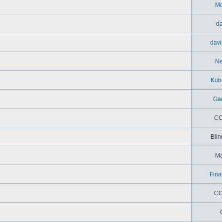
M
da
davi
N
Kub
Ga
CO
Blin
M
Fina
CO