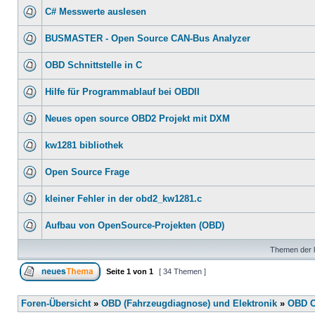
C# Messwerte auslesen
BUSMASTER - Open Source CAN-Bus Analyzer
OBD Schnittstelle in C
Hilfe für Programmablauf bei OBDII
Neues open source OBD2 Projekt mit DXM
kw1281 bibliothek
Open Source Frage
kleiner Fehler in der obd2_kw1281.c
Aufbau von OpenSource-Projekten (OBD)
Themen der l
Seite
1
von
1
[ 34 Themen ]
Foren-Übersicht
»
OBD (Fahrzeugdiagnose) und Elektronik
»
OBD O