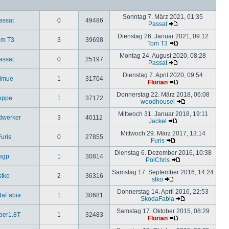
Sonntag 7. März 2021, 01:35
assat
0
49486
Passat
Dienstag 26. Januar 2021, 09:12
om T3
3
39698
Tom T3
Montag 24. August 2020, 08:28
assat
0
25197
Passat
Dienstag 7. April 2020, 09:54
lmue
1
31704
Florian
Donnerstag 22. März 2018, 06:08
oppe
1
37172
woodhousel
Mittwoch 31. Januar 2018, 19:11
dwerker
3
40112
Jackel
Mittwoch 29. März 2017, 13:14
uris
0
27855
Furis
Dienstag 6. Dezember 2016, 10:38
sgp
1
30814
PölChris
Samstag 17. September 2016, 14:24
stko
2
36316
stko
Donnerstag 14. April 2016, 22:53
daFabia
1
30681
SkodaFabia
Samstag 17. Oktober 2015, 08:29
ber1.8T
1
32483
Florian