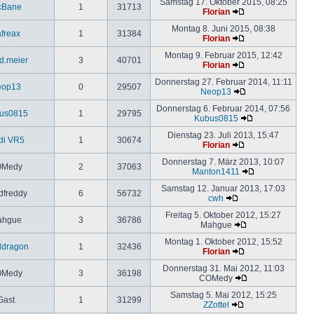
Samstag 17. Oktober 2015, 08:25
cBane
1
31713
Florian
Montag 8. Juni 2015, 08:38
freax
1
31384
Florian
Montag 9. Februar 2015, 12:42
d.meier
3
40701
Florian
Donnerstag 27. Februar 2014, 11:11
eop13
0
29507
Neop13
Donnerstag 6. Februar 2014, 07:56
us0815
1
29795
Kubus0815
Dienstag 23. Juli 2013, 15:47
di VR5
1
30674
Florian
Donnerstag 7. März 2013, 10:07
Medy
2
37063
Manton1411
Samstag 12. Januar 2013, 17:03
dfreddy
6
56732
cwh
Freitag 5. Oktober 2012, 15:27
ahgue
3
36786
Mahgue
Montag 1. Oktober 2012, 15:52
ldragon
1
32436
Florian
Donnerstag 31. Mai 2012, 11:03
Medy
3
36198
COMedy
Samstag 5. Mai 2012, 15:25
Gast
1
31299
ZZottel