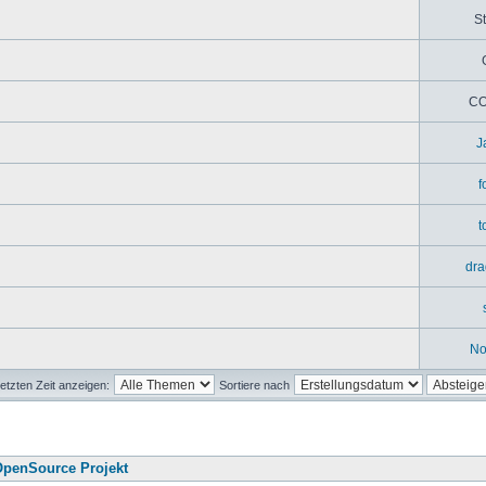
St
CO
J
f
t
dra
No
etzten Zeit anzeigen:
Sortiere nach
penSource Projekt