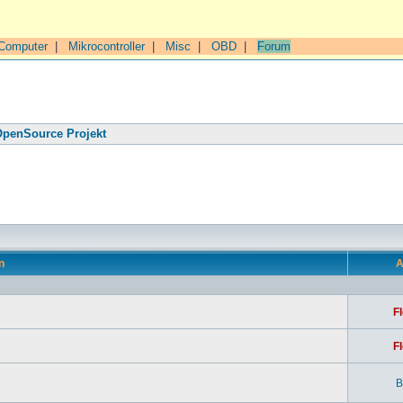
Computer
|
Mikrocontroller
|
Misc
|
OBD
|
Forum
penSource Projekt
n
A
Fl
Fl
B