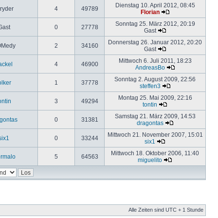
Dienstag 10. April 2012, 08:45
ryder
4
49789
Florian
Sonntag 25. März 2012, 20:19
Gast
0
27778
Gast
Donnerstag 26. Januar 2012, 20:20
Medy
2
34160
Gast
Mittwoch 6. Juli 2011, 18:23
ackel
4
46900
AndreasBo
Sonntag 2. August 2009, 22:56
olker
1
37778
steffen3
Montag 25. Mai 2009, 22:16
ontin
3
49294
tontin
Samstag 21. März 2009, 14:53
gontas
0
31381
dragontas
Mittwoch 21. November 2007, 15:01
six1
0
33244
six1
Mittwoch 18. Oktober 2006, 11:40
rmalo
5
64563
miguelito
Alle Zeiten sind UTC + 1 Stunde