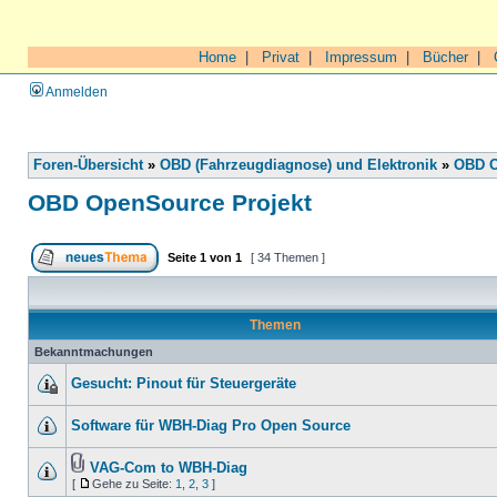
Home
|
Privat
|
Impressum
|
Bücher
|
Anmelden
Foren-Übersicht
»
OBD (Fahrzeugdiagnose) und Elektronik
»
OBD O
OBD OpenSource Projekt
Seite
1
von
1
[ 34 Themen ]
Themen
Bekanntmachungen
Gesucht: Pinout für Steuergeräte
Software für WBH-Diag Pro Open Source
VAG-Com to WBH-Diag
[
Gehe zu Seite:
1
,
2
,
3
]