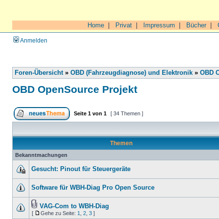
Home
|
Privat
|
Impressum
|
Bücher
|
Anmelden
Foren-Übersicht
»
OBD (Fahrzeugdiagnose) und Elektronik
»
OBD O
OBD OpenSource Projekt
Seite
1
von
1
[ 34 Themen ]
Themen
Bekanntmachungen
Gesucht: Pinout für Steuergeräte
Software für WBH-Diag Pro Open Source
VAG-Com to WBH-Diag
[
Gehe zu Seite:
1
,
2
,
3
]