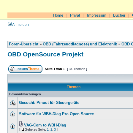
Home
|
Privat
|
Impressum
|
Bücher
|
Anmelden
Foren-Übersicht
»
OBD (Fahrzeugdiagnose) und Elektronik
»
OBD O
OBD OpenSource Projekt
Seite
1
von
1
[ 34 Themen ]
Themen
Bekanntmachungen
Gesucht: Pinout für Steuergeräte
Software für WBH-Diag Pro Open Source
VAG-Com to WBH-Diag
[
Gehe zu Seite:
1
,
2
,
3
]