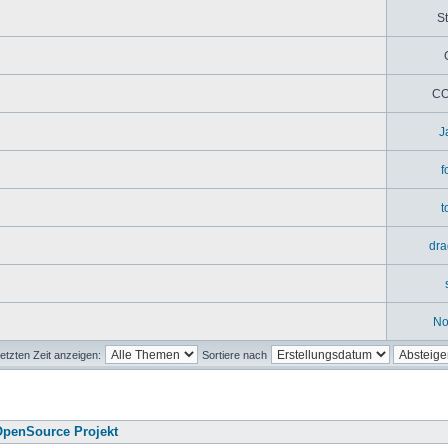
St
CO
J
f
t
dra
No
etzten Zeit anzeigen:
Sortiere nach
penSource Projekt