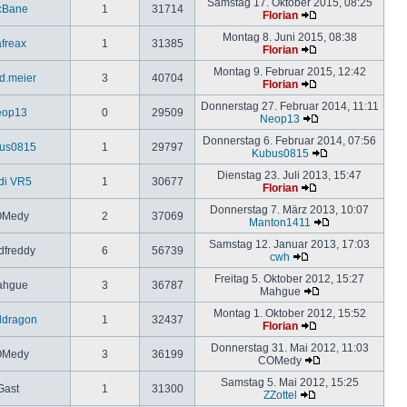
Samstag 17. Oktober 2015, 08:25
cBane
1
31714
Florian
Montag 8. Juni 2015, 08:38
freax
1
31385
Florian
Montag 9. Februar 2015, 12:42
d.meier
3
40704
Florian
Donnerstag 27. Februar 2014, 11:11
eop13
0
29509
Neop13
Donnerstag 6. Februar 2014, 07:56
us0815
1
29797
Kubus0815
Dienstag 23. Juli 2013, 15:47
di VR5
1
30677
Florian
Donnerstag 7. März 2013, 10:07
Medy
2
37069
Manton1411
Samstag 12. Januar 2013, 17:03
dfreddy
6
56739
cwh
Freitag 5. Oktober 2012, 15:27
ahgue
3
36787
Mahgue
Montag 1. Oktober 2012, 15:52
ldragon
1
32437
Florian
Donnerstag 31. Mai 2012, 11:03
Medy
3
36199
COMedy
Samstag 5. Mai 2012, 15:25
Gast
1
31300
ZZottel