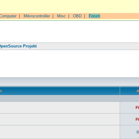
Computer
|
Mikrocontroller
|
Misc
|
OBD
|
Forum
penSource Projekt
n
A
Fl
Fl
B