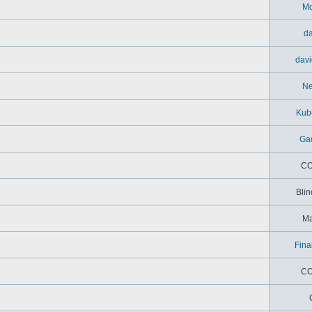
M
da
davi
N
Kub
Ga
CO
Blin
M
Fina
CO