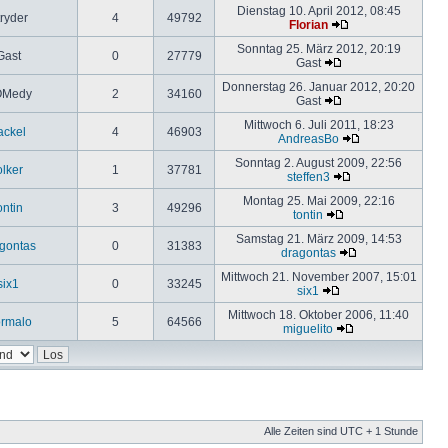
Dienstag 10. April 2012, 08:45
ryder
4
49792
Florian
Sonntag 25. März 2012, 20:19
Gast
0
27779
Gast
Donnerstag 26. Januar 2012, 20:20
Medy
2
34160
Gast
Mittwoch 6. Juli 2011, 18:23
ackel
4
46903
AndreasBo
Sonntag 2. August 2009, 22:56
olker
1
37781
steffen3
Montag 25. Mai 2009, 22:16
ontin
3
49296
tontin
Samstag 21. März 2009, 14:53
gontas
0
31383
dragontas
Mittwoch 21. November 2007, 15:01
six1
0
33245
six1
Mittwoch 18. Oktober 2006, 11:40
rmalo
5
64566
miguelito
Alle Zeiten sind UTC + 1 Stunde