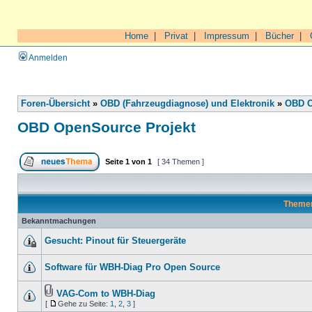
Home
|
Privat
|
Impressum
|
Bücher
|
Anmelden
Foren-Übersicht
»
OBD (Fahrzeugdiagnose) und Elektronik
»
OBD O
OBD OpenSource Projekt
Seite
1
von
1
[ 34 Themen ]
Theme
Bekanntmachungen
Gesucht: Pinout für Steuergeräte
Software für WBH-Diag Pro Open Source
VAG-Com to WBH-Diag
[
Gehe zu Seite:
1
,
2
,
3
]