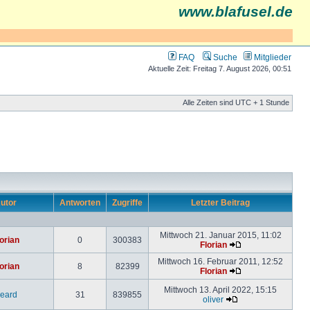
www.blafusel.de
FAQ
Suche
Mitglieder
Aktuelle Zeit: Freitag 7. August 2026, 00:51
Alle Zeiten sind UTC + 1 Stunde
utor
Antworten
Zugriffe
Letzter Beitrag
Mittwoch 21. Januar 2015, 11:02
orian
0
300383
Florian
Mittwoch 16. Februar 2011, 12:52
orian
8
82399
Florian
Mittwoch 13. April 2022, 15:15
eard
31
839855
oliver