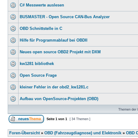
C# Messwerte auslesen
BUSMASTER - Open Source CAN-Bus Analyzer
OBD Schnittstelle in C
Hilfe für Programmablauf bei OBDII
Neues open source OBD2 Projekt mit DXM
kw1281 bibliothek
Open Source Frage
kleiner Fehler in der obd2_kw1281.c
Aufbau von OpenSource-Projekten (OBD)
Themen der l
Seite
1
von
1
[ 34 Themen ]
Foren-Übersicht
»
OBD (Fahrzeugdiagnose) und Elektronik
»
OBD O