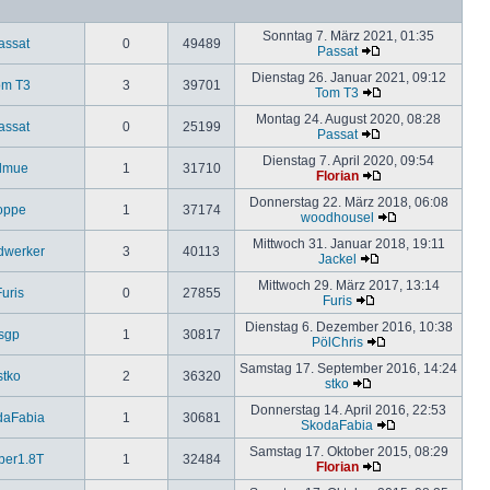
Sonntag 7. März 2021, 01:35
assat
0
49489
Passat
Dienstag 26. Januar 2021, 09:12
om T3
3
39701
Tom T3
Montag 24. August 2020, 08:28
assat
0
25199
Passat
Dienstag 7. April 2020, 09:54
lmue
1
31710
Florian
Donnerstag 22. März 2018, 06:08
oppe
1
37174
woodhousel
Mittwoch 31. Januar 2018, 19:11
dwerker
3
40113
Jackel
Mittwoch 29. März 2017, 13:14
uris
0
27855
Furis
Dienstag 6. Dezember 2016, 10:38
sgp
1
30817
PölChris
Samstag 17. September 2016, 14:24
stko
2
36320
stko
Donnerstag 14. April 2016, 22:53
daFabia
1
30681
SkodaFabia
Samstag 17. Oktober 2015, 08:29
ber1.8T
1
32484
Florian