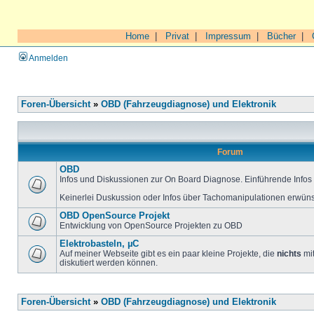
Home
|
Privat
|
Impressum
|
Bücher
|
Anmelden
Foren-Übersicht
»
OBD (Fahrzeugdiagnose) und Elektronik
Forum
OBD
Infos und Diskussionen zur On Board Diagnose. Einführende Infos 
Keinerlei Duskussion oder Infos über Tachomanipulationen erwüns
OBD OpenSource Projekt
Entwicklung von OpenSource Projekten zu OBD
Elektrobasteln, µC
Auf meiner Webseite gibt es ein paar kleine Projekte, die
nichts
mit
diskutiert werden können.
Foren-Übersicht
»
OBD (Fahrzeugdiagnose) und Elektronik