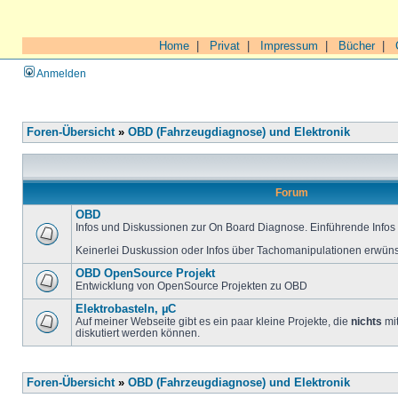
Home
|
Privat
|
Impressum
|
Bücher
|
Anmelden
Foren-Übersicht
»
OBD (Fahrzeugdiagnose) und Elektronik
Forum
OBD
Infos und Diskussionen zur On Board Diagnose. Einführende Infos 
Keinerlei Duskussion oder Infos über Tachomanipulationen erwüns
OBD OpenSource Projekt
Entwicklung von OpenSource Projekten zu OBD
Elektrobasteln, µC
Auf meiner Webseite gibt es ein paar kleine Projekte, die
nichts
mit
diskutiert werden können.
Foren-Übersicht
»
OBD (Fahrzeugdiagnose) und Elektronik