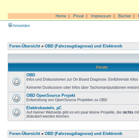
Home
|
Privat
|
Impressum
|
Bücher
|
Anmelden
Foren-Übersicht
»
OBD (Fahrzeugdiagnose) und Elektronik
Forum
OBD
Infos und Diskussionen zur On Board Diagnose. Einführende Infos 
Keinerlei Duskussion oder Infos über Tachomanipulationen erwüns
OBD OpenSource Projekt
Entwicklung von OpenSource Projekten zu OBD
Elektrobasteln, µC
Auf meiner Webseite gibt es ein paar kleine Projekte, die
nichts
mit
diskutiert werden können.
Foren-Übersicht
»
OBD (Fahrzeugdiagnose) und Elektronik