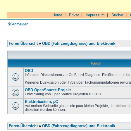
Home
|
Privat
|
Impressum
|
Bücher
|
Anmelden
Foren-Übersicht
»
OBD (Fahrzeugdiagnose) und Elektronik
Forum
OBD
Infos und Diskussionen zur On Board Diagnose. Einführende Infos 
Keinerlei Duskussion oder Infos über Tachomanipulationen erwüns
OBD OpenSource Projekt
Entwicklung von OpenSource Projekten zu OBD
Elektrobasteln, µC
Auf meiner Webseite gibt es ein paar kleine Projekte, die
nichts
mit
diskutiert werden können.
Foren-Übersicht
»
OBD (Fahrzeugdiagnose) und Elektronik