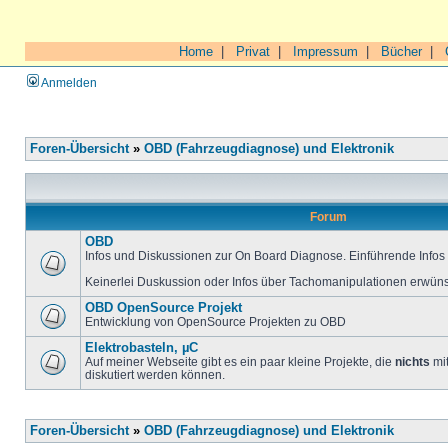
Home
|
Privat
|
Impressum
|
Bücher
|
Anmelden
Foren-Übersicht
»
OBD (Fahrzeugdiagnose) und Elektronik
Forum
OBD
Infos und Diskussionen zur On Board Diagnose. Einführende Infos 
Keinerlei Duskussion oder Infos über Tachomanipulationen erwüns
OBD OpenSource Projekt
Entwicklung von OpenSource Projekten zu OBD
Elektrobasteln, µC
Auf meiner Webseite gibt es ein paar kleine Projekte, die
nichts
mit
diskutiert werden können.
Foren-Übersicht
»
OBD (Fahrzeugdiagnose) und Elektronik