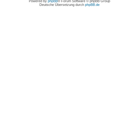
Powered by
phpBB
® Forum Software © phpBB Group
Deutsche Übersetzung durch
phpBB.de