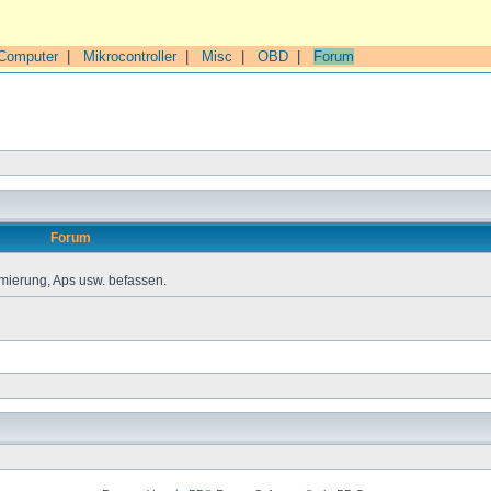
Computer
|
Mikrocontroller
|
Misc
|
OBD
|
Forum
Forum
mierung, Aps usw. befassen.