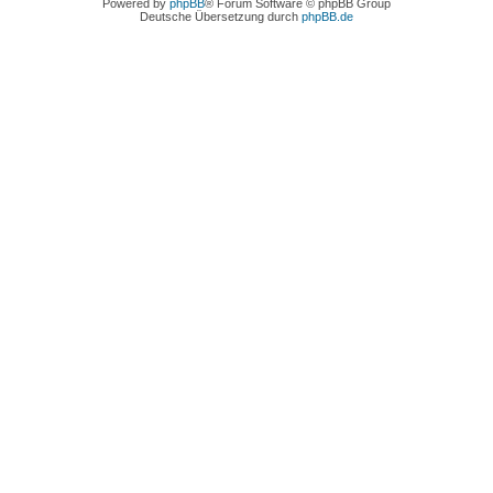
Powered by
phpBB
® Forum Software © phpBB Group
Deutsche Übersetzung durch
phpBB.de