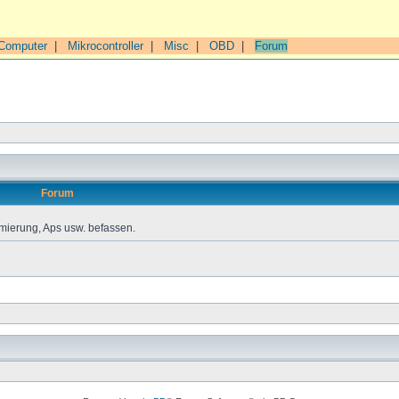
Computer
|
Mikrocontroller
|
Misc
|
OBD
|
Forum
Forum
mierung, Aps usw. befassen.