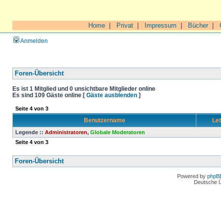
Home
|
Privat
|
Impressum
|
Bücher
|
Anmelden
Foren-Übersicht
Es ist 1 Mitglied und 0 unsichtbare Mitglieder online
Es sind 109 Gäste online [
Gäste ausblenden
]
Seite
4
von
3
Benutzername
Let
Legende ::
Administratoren
,
Globale Moderatoren
Seite
4
von
3
Foren-Übersicht
Powered by
phpB
Deutsche 