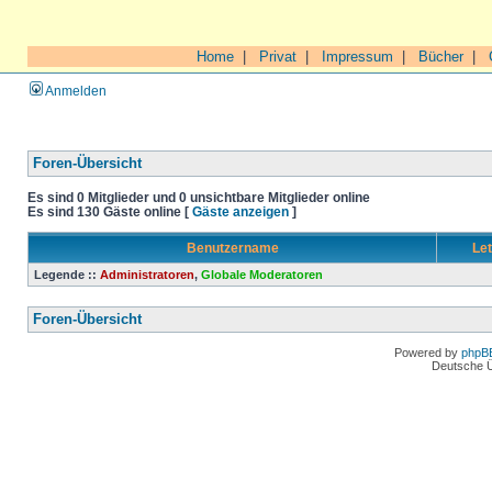
Home
|
Privat
|
Impressum
|
Bücher
|
Anmelden
Foren-Übersicht
Es sind 0 Mitglieder und 0 unsichtbare Mitglieder online
Es sind 130 Gäste online [
Gäste anzeigen
]
Benutzername
Let
Legende ::
Administratoren
,
Globale Moderatoren
Foren-Übersicht
Powered by
phpB
Deutsche 