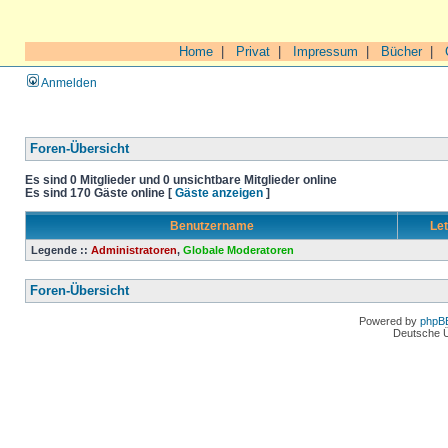
Home
|
Privat
|
Impressum
|
Bücher
|
Anmelden
Foren-Übersicht
Es sind 0 Mitglieder und 0 unsichtbare Mitglieder online
Es sind 170 Gäste online [
Gäste anzeigen
]
Benutzername
Let
Legende ::
Administratoren
,
Globale Moderatoren
Foren-Übersicht
Powered by
phpB
Deutsche 