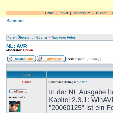
Home
|
Privat
|
Impressum
|
Bücher
|
Anmelden
Foren-Übersicht
»
Bücher
»
Tips vom Autor
NL: AVR
Moderator:
Florian
Seite
1
von
1
[ 1 Beitrag ]
Autor
Florian
Betreff des Beitrags:
NL: AVR
In der NL Ausgabe ha
Administrator
Kapitel 2.3.1: WinAV
"20060125" ist ein F