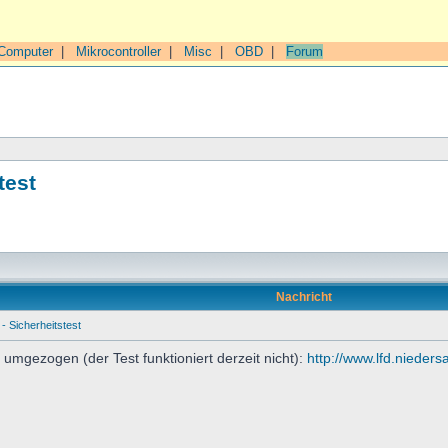
Computer
|
Mikrocontroller
|
Misc
|
OBD
|
Forum
test
Nachricht
- Sicherheitstest
umgezogen (der Test funktioniert derzeit nicht):
http://www.lfd.niede