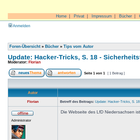
Home
|
Privat
|
Impressum
|
Bücher
|
Anmelden
Foren-Übersicht
»
Bücher
»
Tips vom Autor
Update: Hacker-Tricks, S. 18 - Sicherheits
Moderator:
Florian
Seite
1
von
1
[ 1 Beitrag ]
Autor
Florian
Betreff des Beitrags:
Update: Hacker-Tricks, S. 18 
Die Webseite des LfD Niedersachsen ist 
Administrator