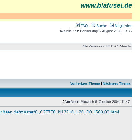
www.blafusel.de
FAQ
Suche
Mitglieder
Aktuelle Zeit: Donnerstag 6. August 2026, 13:36
Alle Zeiten sind UTC + 1 Stunde
Vorheriges Thema
|
Nächstes Thema
Verfasst:
Mittwoch 6. Oktober 2004, 11:47
rsachsen.de/master/0,,C27776_N13210_L20_D0_I560,00.html
.