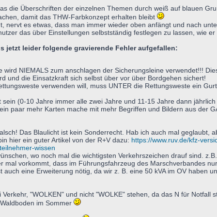
 das die Überschriften der einzelnen Themen durch weiß auf blauen G
achen, damit das THW-Farbkonzept erhalten bleibt
nervt es etwas, dass man immer wieder oben anfängt und nach untern 
nutzer das über Einstellungen selbstständig festlegen zu lassen, wie e
 jetzt leider folgende gravierende Fehler aufgefallen:
te wird NIEMALS zum anschlagen der Sicherungsleine verwendet!!! Die
d und die Einsatzkraft sich selbst über vor über Bordgehen sichert!
 Rettungsweste verwenden will, muss UNTER die Rettungsweste ein Gur
sein (0-10 Jahre immer alle zwei Jahre und 11-15 Jahre dann jährlich 
in paar mehr Karten mache mit mehr Begriffen und Bildern aus der G
falsch! Das Blaulicht ist kein Sonderrecht. Hab ich auch mal geglaubt, 
n hier ein guter Artikel von der R+V dazu:
https://www.ruv.de/kfz-ver
steilnehmer-wissen
wünschen, wo noch mal die wichtigsten Verkehrszeichen drauf sind. z.
ter mal vorkommt, dass im Führungsfahrzeug des Marschverbandes nur
st auch eine Erweiterung nötig, da wir z. B. eine 50 kVA im OV haben un
ei Verkehr, "WOLKEN" und nicht "WOLKE" stehen, da das N für Notfall 
em Waldboden im Sommer