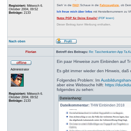
Sieh' in die
FAQ!
Schaue in die
Fahrzeugliste
, ob Dei
Registriert:
Mittwoch 6.
Oktober 2004, 09:52
Ich freue mich über Infos
mit Herstellernummern zu V
Beiträge:
2133
Nutze PGP für Deine Emails!
(PDF lesen)
Dieser Beitrag
kann
Werbung enthalten.
Nach oben
Florian
Betreff des Beitrags:
Re: Taschenkarten-App Ta.K
Ein paar Hinweise zum Einbinden auf 
Administrator
Es gibt immer wieder den Hinweis, daß di
Folgendes Problem: Im
Ausbildungshan
aber eine Websuche hilft:
https://duckd
folgendes zu sehen:
Registriert:
Mittwoch 6.
Oktober 2004, 09:52
Dateianhang:
Beiträge:
2133
Dateikommentar:
THW Einbinden 2018