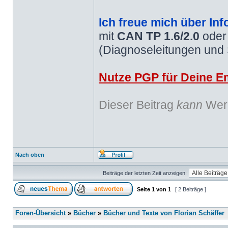
Ich freue mich über Inf
mit
CAN TP 1.6/2.0
ode
(Diagnoseleitungen und
Nutze PGP für Deine Em
Dieser Beitrag
kann
Werb
Nach oben
Beiträge der letzten Zeit anzeigen:
Seite
1
von
1
[ 2 Beiträge ]
Foren-Übersicht
»
Bücher
»
Bücher und Texte von Florian Schäffer