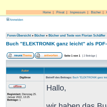
Home
|
Privat
|
Impressum
|
Bücher
|
Anmelden
Foren-Übersicht
»
Bücher
»
Bücher und Texte von Florian Schäffer
Buch "ELEKTRONIK ganz leicht" als PDF
Seite
1
von
1
[ 2 Beiträge ]
Autor
Digilinse
Betreff des Beitrags:
Buch "ELEKTRONIK ganz leic
Hallo,
Registriert:
Dienstag 25.
Januar 2022, 13:25
Beiträge:
1
wir haben das Buc