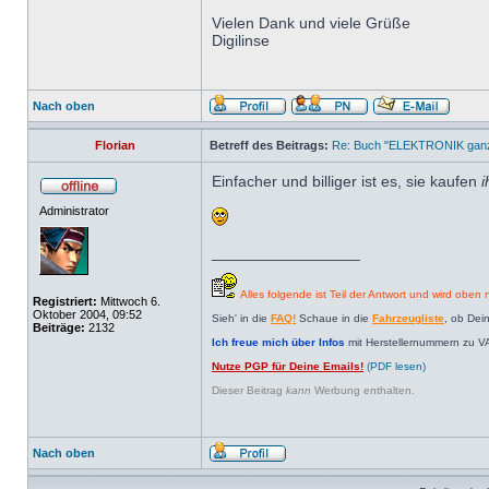
Vielen Dank und viele Grüße
Digilinse
Nach oben
Florian
Betreff des Beitrags:
Re: Buch "ELEKTRONIK ganz 
Einfacher und billiger ist es, sie kaufen
i
Administrator
_________________
Alles folgende ist Teil der Antwort und wird oben n
Registriert:
Mittwoch 6.
Oktober 2004, 09:52
Sieh' in die
FAQ!
Schaue in die
Fahrzeugliste
, ob Dei
Beiträge:
2132
Ich freue mich über Infos
mit Herstellernummern zu V
Nutze PGP für Deine Emails!
(PDF lesen)
Dieser Beitrag
kann
Werbung enthalten.
Nach oben