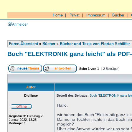
Home
|
Privat
|
Impressum
|
Bücher
|
Anmelden
Foren-Übersicht
»
Bücher
»
Bücher und Texte von Florian Schäffer
Buch "ELEKTRONIK ganz leicht" als PDF
Seite
1
von
1
[ 2 Beiträge ]
Autor
Digilinse
Betreff des Beitrags:
Buch "ELEKTRONIK ganz leic
Hallo,
wir haben das Buch "Elektronik ganz leic
Registriert:
Dienstag 25.
Da meine Tochter nichts in das Buch hin
Januar 2022, 13:25
Beiträge:
1
möglich?
Über eine Antwort würden wir uns sehr 