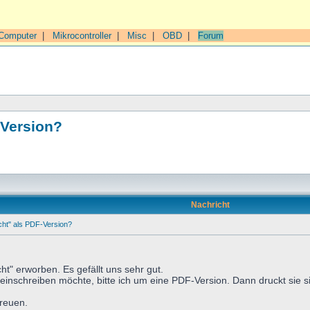
Computer
|
Mikrocontroller
|
Misc
|
OBD
|
Forum
-Version?
Nachricht
ht" als PDF-Version?
ht" erworben. Es gefällt uns sehr gut.
einschreiben möchte, bitte ich um eine PDF-Version. Dann druckt sie sic
freuen.