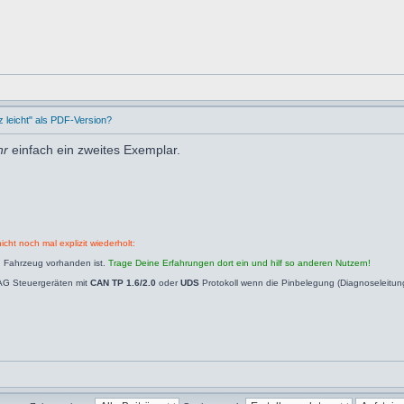
leicht" als PDF-Version?
hr
einfach ein zweites Exemplar.
icht noch mal explizit wiederholt:
n Fahrzeug vorhanden ist.
Trage Deine Erfahrungen dort ein und hilf so anderen Nutzern!
AG Steuergeräten mit
CAN TP 1.6/2.0
oder
UDS
Protokoll wenn die Pinbelegung (Diagnoseleitu