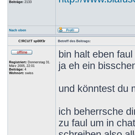
Beiträge:
2133
Nach oben
C!RCU!T sp00f3r
Betreff des Beitrags:
bin halt eben faul
ja eh ein bissche
Registriert:
Donnerstag 31.
März 2005, 22:01
Beiträge:
4
Wohnort:
swiss
und könntest du m
ich beherrsche di
zu faul um in chat
schreiben also al