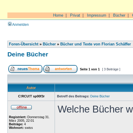
Home
|
Privat
|
Impressum
|
Bücher
|
Anmelden
Foren-Übersicht
»
Bücher
»
Bücher und Texte von Florian Schäffer
Deine Bücher
Seite
1
von
1
[ 3 Beiträge ]
Autor
C!RCU!T sp00f3r
Betreff des Beitrags:
Deine Bücher
Welche Bücher wu
Registriert:
Donnerstag 31.
März 2005, 22:01
Beiträge:
4
Wohnort:
swiss
______________