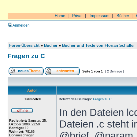
Home
|
Privat
|
Impressum
|
Bücher
|
Anmelden
Foren-Übersicht
»
Bücher
»
Bücher und Texte von Florian Schäffer
Fragen zu C
Seite
1
von
1
[ 2 Beiträge ]
Autor
Julimodell
Betreff des Beitrags:
Fragen zu C
In den Dateien lc
Dateien .c steht 
Registriert:
Samstag 25.
Oktober 2008, 22:50
Beiträge:
12
Wohnort:
78166
@brief, @param,
Donaueschingen