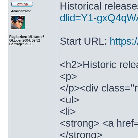
Historical releas
Administrator
dlid=Y1-gxQ4qWA
Registriert:
Mittwoch 6.
Start URL:
https:/
Oktober 2004, 09:52
Beiträge:
2133
<h2>Historic rel
<p>
</p><div class="r
<ul>
<li>
<strong> <a href=
</strong>