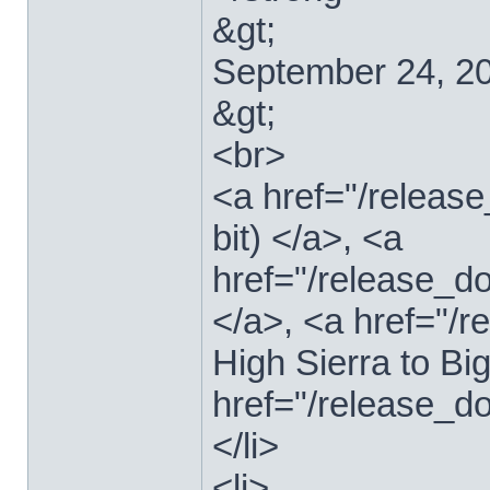
&gt;
September 24, 2
&gt;
<br>
<a href="/relea
bit) </a>, <a
href="/release_d
</a>, <a href="
High Sierra to Bi
href="/release_d
</li>
<li>