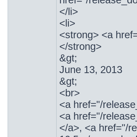
</li>
<li>
<strong> <a href
</strong>
&gt;
June 13, 2013
&gt;
<br>
<a href="/relea
<a href="/releas
</a>, <a href="