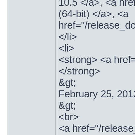
10.5 </a>, <a hr
(64-bit) </a>, <a
href="/release_d
</li>
<li>
<strong> <a href
</strong>
&gt;
February 25, 201
&gt;
<br>
<a href="/relea