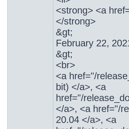
<strong> <a href=
</strong>
&gt;
February 22, 202
&gt;
<br>
<a href="/relea
bit) </a>, <a
href="/release_d
</a>, <a href="/
20.04 </a>, <a