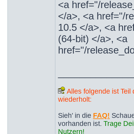
<a href="/releas
</a>, <a href="
10.5 </a>, <a hr
(64-bit) </a>, <a
href="/release_d
______________
Alles folgende ist Tei
wiederholt:
Sieh' in die
FAQ!
Schaue
vorhanden ist.
Trage Dei
Nutzern!