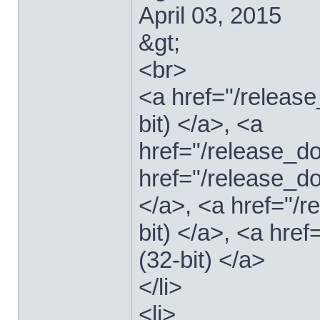
April 03, 2015
&gt;
<br>
<a href="/relea
bit) </a>, <a
href="/release_
href="/release_
</a>, <a href="/
bit) </a>, <a hre
(32-bit) </a>
</li>
<li>