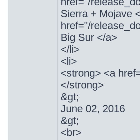
href="/release_
Sierra + Mojave <
href="/release_
Big Sur </a>
</li>
<li>
<strong> <a href
</strong>
&gt;
June 02, 2016
&gt;
<br>