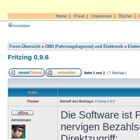
Home
|
Privat
|
Impressum
|
Bücher
|
Anmelden
Foren-Übersicht
»
OBD (Fahrzeugdiagnose) und Elektronik
»
Elektr
Fritzing 0.9.6
Seite
1
von
1
[ 7 Beiträge ]
Autor
Florian
Betreff des Beitrags:
Fritzing 0.9.6
Die Software ist 
Administrator
nervigen Bezahls
Direktzugriff: