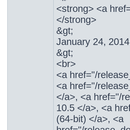
<strong> <a href
</strong>
&gt;
January 24, 2014
&gt;
<br>
<a href="/relea
<a href="/releas
</a>, <a href="
10.5 </a>, <a hr
(64-bit) </a>, <a
href="/release_d