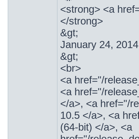
<strong> <a href
</strong>
&gt;
January 24, 2014
&gt;
<br>
<a href="/relea
<a href="/releas
</a>, <a href="
10.5 </a>, <a hr
(64-bit) </a>, <a
href="/release_d