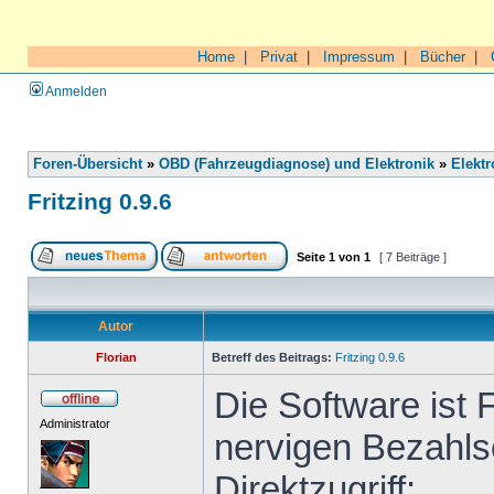
Home
|
Privat
|
Impressum
|
Bücher
|
Anmelden
Foren-Übersicht
»
OBD (Fahrzeugdiagnose) und Elektronik
»
Elektr
Fritzing 0.9.6
Seite
1
von
1
[ 7 Beiträge ]
Autor
Florian
Betreff des Beitrags:
Fritzing 0.9.6
Die Software ist 
Administrator
nervigen Bezahls
Direktzugriff: