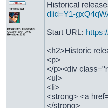
Historical releas
Administrator
dlid=Y1-gxQ4qWA
Registriert:
Mittwoch 6.
Start URL:
https:/
Oktober 2004, 09:52
Beiträge:
2133
<h2>Historic rel
<p>
</p><div class="r
<ul>
<li>
<strong> <a href=
</strong>