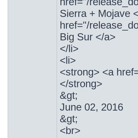
href="/release_
Sierra + Mojave <
href="/release_
Big Sur </a>
</li>
<li>
<strong> <a href
</strong>
&gt;
June 02, 2016
&gt;
<br>