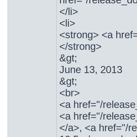
</li>
<li>
<strong> <a href
</strong>
&gt;
June 13, 2013
&gt;
<br>
<a href="/relea
<a href="/releas
</a>, <a href="