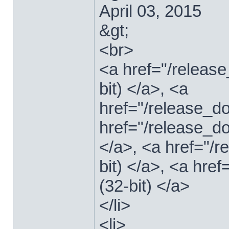
April 03, 2015
&gt;
<br>
<a href="/relea
bit) </a>, <a
href="/release_
href="/release_
</a>, <a href="/
bit) </a>, <a hre
(32-bit) </a>
</li>
<li>