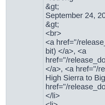
&gt;
September 24, 2
&gt;
<br>
<a href="/relea
bit) </a>, <a
href="/release_d
</a>, <a href="
High Sierra to Bi
href="/release_d
</li>
<li>