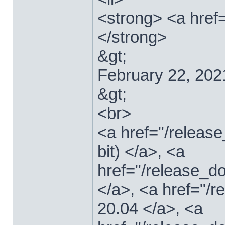
<strong> <a href=
</strong>
&gt;
February 22, 202
&gt;
<br>
<a href="/relea
bit) </a>, <a
href="/release_d
</a>, <a href="/
20.04 </a>, <a