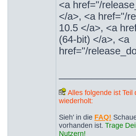
<a href="/releas
</a>, <a href="
10.5 </a>, <a hr
(64-bit) </a>, <a
href="/release_d
______________
Alles folgende ist Tei
wiederholt:
Sieh' in die
FAQ!
Schaue
vorhanden ist.
Trage Dei
Nutzern!