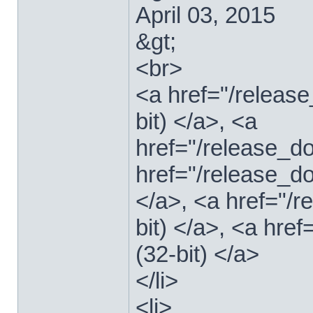
April 03, 2015
&gt;
<br>
<a href="/relea
bit) </a>, <a
href="/release_
href="/release_
</a>, <a href="/
bit) </a>, <a hre
(32-bit) </a>
</li>
<li>