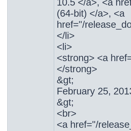
10.5 </a>, <a hr
(64-bit) </a>, <a
href="/release_d
</li>
<li>
<strong> <a href
</strong>
&gt;
February 25, 201
&gt;
<br>
<a href="/relea