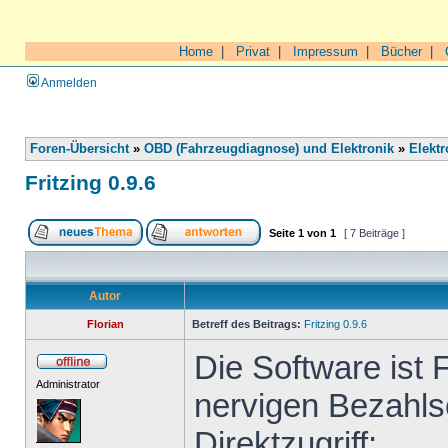
Home
|
Privat
|
Impressum
|
Bücher
|
Anmelden
Foren-Übersicht
»
OBD (Fahrzeugdiagnose) und Elektronik
»
Elektr
Fritzing 0.9.6
Seite
1
von
1
[ 7 Beiträge ]
Autor
Florian
Betreff des Beitrags:
Fritzing 0.9.6
Die Software ist 
Administrator
nervigen Bezahls
Direktzugriff: