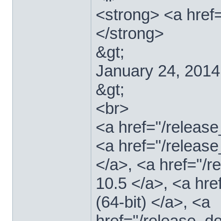
<strong> <a href
</strong>
&gt;
January 24, 2014
&gt;
<br>
<a href="/relea
<a href="/releas
</a>, <a href="
10.5 </a>, <a hr
(64-bit) </a>, <a
href="/release_d