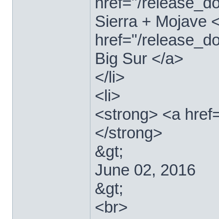
href="/release_
Sierra + Mojave <
href="/release_
Big Sur </a>
</li>
<li>
<strong> <a href
</strong>
&gt;
June 02, 2016
&gt;
<br>