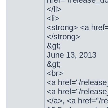
</li>
<li>
<strong> <a href
</strong>
&gt;
June 13, 2013
&gt;
<br>
<a href="/relea
<a href="/releas
</a>, <a href="