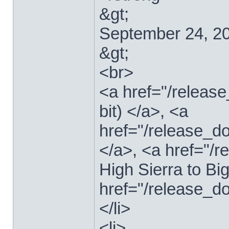
&gt;
September 24, 2
&gt;
<br>
<a href="/relea
bit) </a>, <a
href="/release_d
</a>, <a href="
High Sierra to Bi
href="/release_d
</li>
<li>