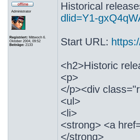
Historical releas
Administrator
dlid=Y1-gxQ4qWA
Registriert:
Mittwoch 6.
Start URL:
https:/
Oktober 2004, 09:52
Beiträge:
2133
<h2>Historic rel
<p>
</p><div class="r
<ul>
<li>
<strong> <a href=
</strong>