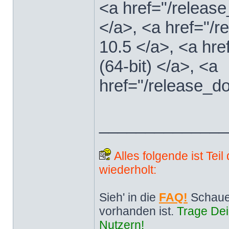
<a href="/releas
</a>, <a href="
10.5 </a>, <a hr
(64-bit) </a>, <a
href="/release_d
______________
Alles folgende ist Tei
wiederholt:
Sieh' in die
FAQ!
Schaue
vorhanden ist.
Trage Dei
Nutzern!