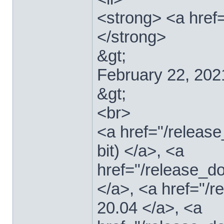
<strong> <a href=
</strong>
&gt;
February 22, 202
&gt;
<br>
<a href="/relea
bit) </a>, <a
href="/release_d
</a>, <a href="/
20.04 </a>, <a