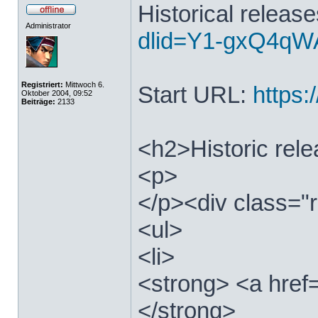
Historical releas
Administrator
dlid=Y1-gxQ4qWA
Registriert:
Mittwoch 6.
Start URL:
https:/
Oktober 2004, 09:52
Beiträge:
2133
<h2>Historic rel
<p>
</p><div class="r
<ul>
<li>
<strong> <a href=
</strong>