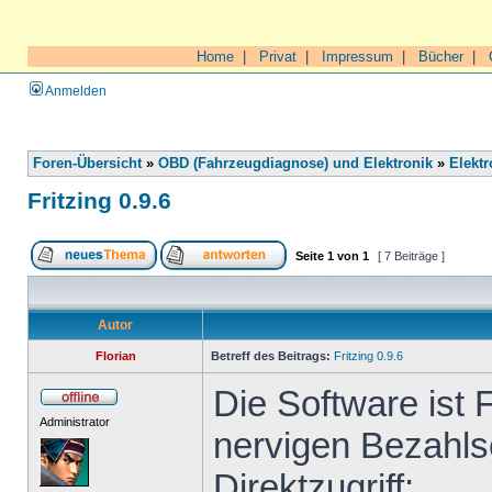
Home
|
Privat
|
Impressum
|
Bücher
|
Anmelden
Foren-Übersicht
»
OBD (Fahrzeugdiagnose) und Elektronik
»
Elektr
Fritzing 0.9.6
Seite
1
von
1
[ 7 Beiträge ]
Autor
Florian
Betreff des Beitrags:
Fritzing 0.9.6
Die Software ist 
Administrator
nervigen Bezahls
Direktzugriff: