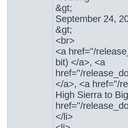
&gt;
September 24, 2
&gt;
<br>
<a href="/relea
bit) </a>, <a
href="/release_d
</a>, <a href="
High Sierra to Bi
href="/release_d
</li>
<li>