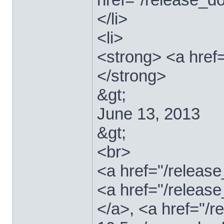
</li>
<li>
<strong> <a href
</strong>
&gt;
June 13, 2013
&gt;
<br>
<a href="/relea
<a href="/releas
</a>, <a href="