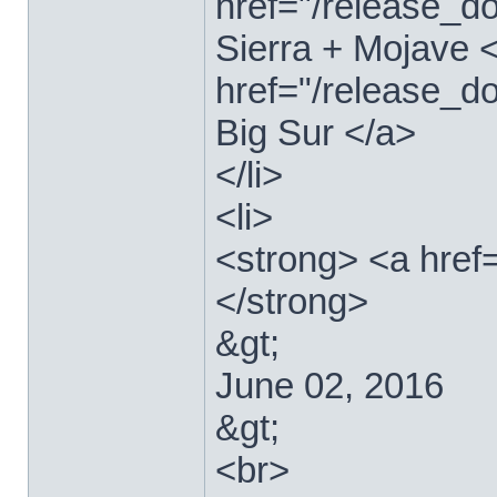
href="/release_
Sierra + Mojave <
href="/release_
Big Sur </a>
</li>
<li>
<strong> <a href
</strong>
&gt;
June 02, 2016
&gt;
<br>