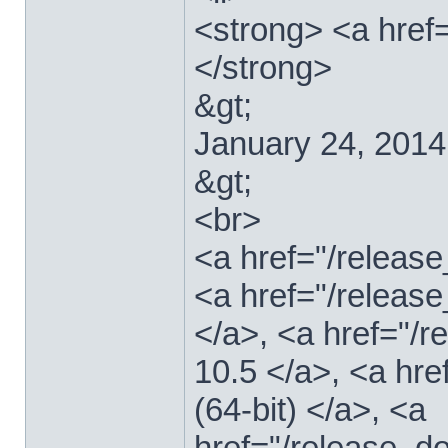
<strong> <a href
</strong>
&gt;
January 24, 2014
&gt;
<br>
<a href="/relea
<a href="/releas
</a>, <a href="
10.5 </a>, <a hr
(64-bit) </a>, <a
href="/release_d