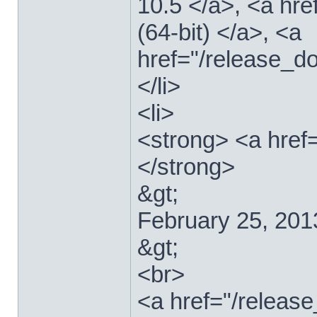
10.5 </a>, <a hr
(64-bit) </a>, <a
href="/release_d
</li>
<li>
<strong> <a href
</strong>
&gt;
February 25, 201
&gt;
<br>
<a href="/relea