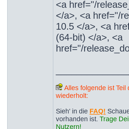
<a href="/releas
</a>, <a href="
10.5 </a>, <a hr
(64-bit) </a>, <a
href="/release_d
______________
Alles folgende ist Tei
wiederholt:
Sieh' in die
FAQ!
Schaue
vorhanden ist.
Trage Dei
Nutzern!