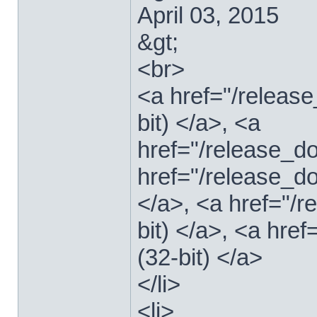
April 03, 2015
&gt;
<br>
<a href="/relea
bit) </a>, <a
href="/release_
href="/release_
</a>, <a href="/
bit) </a>, <a hre
(32-bit) </a>
</li>
<li>