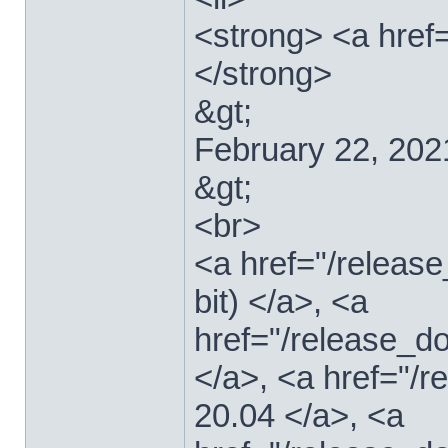
<strong> <a href=
</strong>
&gt;
February 22, 202
&gt;
<br>
<a href="/relea
bit) </a>, <a
href="/release_d
</a>, <a href="/
20.04 </a>, <a