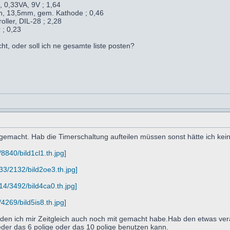
, 0,33VA, 9V ; 1,64
n, 13,5mm, gem. Kathode ; 0,46
ler, DIL-28 ; 2,28
; 0,23
ht, oder soll ich ne gesamte liste posten?
gemacht. Hab die Timerschaltung aufteilen müssen sonst hätte ich kei
840/bild1cl1.th.jpg]
3/2132/bild2oe3.th.jpg]
4/3492/bild4ca0.th.jpg]
269/bild5is8.th.jpg]
den ich mir Zeitgleich auch noch mit gemacht habe.Hab den etwas ver
eder das 6 polige oder das 10 polige benutzen kann.