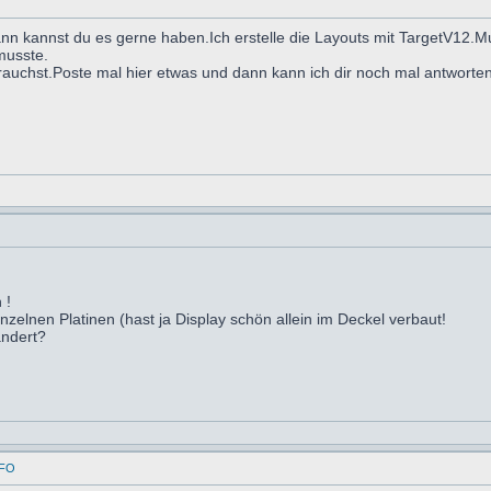
 kannst du es gerne haben.Ich erstelle die Layouts mit TargetV12.Mu
musste.
brauchst.Poste mal hier etwas und dann kann ich dir noch mal antworten
 !
nzelnen Platinen (hast ja Display schön allein im Deckel verbaut!
ndert?
AFO