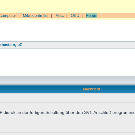
Computer
|
Mikrocontroller
|
Misc
|
OBD
|
Forum
obasteln, µC
Nachricht
P dierekt in der fertigen Schaltung über den SV1-Anschluß programmie