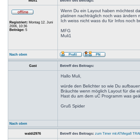
Muli1
Betreff des Beitrags:
Wenn Du ein Layout haben möchtest dann
platinen nachträglich noch was ändern 
Ich weiss nicht wass du für Infos noch 
Registriert:
Montag 12. Juni
2006, 10:36
Beiträge:
5
MFG
Muli1
Nach oben
Gast
Betreff des Beitrags:
Hallo Muli,
würde den Belichter so wie Du aufbauen
Bräuchte wenn möglich Layout für die ei
Hast du am dem uC Programm was geä
Gruß Spider
Nach oben
waldi2976
Betreff des Beitrags:
zum Timer mit ATMega8 TR