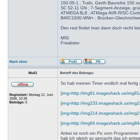
150.09-1 ; Trafo, Gerth-Baureihe 150.xx
SC 52-11 GN ; 7-Segment-Anzeige, grü
ATMEGA 8L8 ; ATMega AVR-RISC-Control
B40C1500-WW+ ; Brücken-Gleichrichter 
Den rest findet man dann doch recht leic
MfG
Freakster
Nach oben
Muli1
Betreff des Beitrags:
So hab meinen Timer endlich mal fertig 
[img=http://img81.imageshack.us/img81/8
Registriert:
Montag 12. Juni
2006, 10:36
Beiträge:
5
[img=http://img233.imageshack.us/img23
[img=http://img214.imageshack.us/img21
[img=http://img84.imageshack.us/img84/4
Anbei ist noch ein Pic vom Programmer 
hab ich gleich so gemacht das ich entw