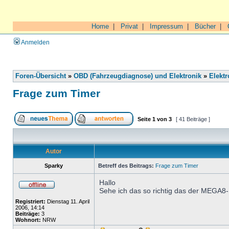
Home
|
Privat
|
Impressum
|
Bücher
|
Anmelden
Foren-Übersicht
»
OBD (Fahrzeugdiagnose) und Elektronik
»
Elektr
Frage zum Timer
Seite
1
von
3
[ 41 Beiträge ]
Autor
Sparky
Betreff des Beitrags:
Frage zum Timer
Hallo
Sehe ich das so richtig das der MEGA8-
Registriert:
Dienstag 11. April
2006, 14:14
Beiträge:
3
Wohnort:
NRW