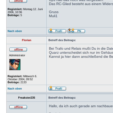
Das RC-Glied besteht aus einem Widers
Registriert:
Montag 12. Juni
Gruss
2006, 10:36
Beiträge:
5
Muli1
Nach oben
Florian
Betreff des Beitrags:
Bei Trafo und Relais mußt Du in die Da
Quarz unterscheidet sich nur im Gehäuse:
Administrator
Kannst ja hier dann anschließend die B
Registriert:
Mittwoch 6.
Oktober 2004, 09:52
Beiträge:
2133
Nach oben
Freakster235
Betreff des Beitrags:
Hallo, da ich auch gerade am nachbauen 