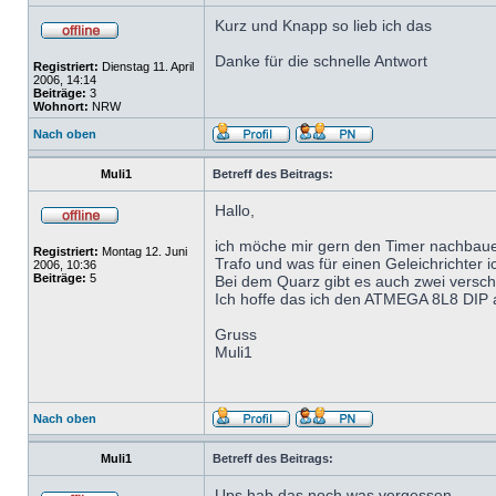
Kurz und Knapp so lieb ich das
Danke für die schnelle Antwort
Registriert:
Dienstag 11. April
2006, 14:14
Beiträge:
3
Wohnort:
NRW
Nach oben
Muli1
Betreff des Beitrags:
Hallo,
ich möche mir gern den Timer nachbauen.
Registriert:
Montag 12. Juni
Trafo und was für einen Geleichrichter i
2006, 10:36
Beiträge:
5
Bei dem Quarz gibt es auch zwei vers
Ich hoffe das ich den ATMEGA 8L8 DIP a
Gruss
Muli1
Nach oben
Muli1
Betreff des Beitrags:
Ups hab das noch was vergessen.