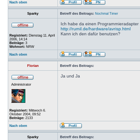
Nach oben
Sparky
Betreff des Beitrags:
Nochmal Timer
Ich habe da einen Programmieradapter
http://rumil.de/hardware/avrisp.html
Kann ich den dafür benutzen?
Registriert:
Dienstag 11. April
2006, 14:14
Beiträge:
3
Wohnort:
NRW
Nach oben
Florian
Betreff des Beitrags:
Ja und Ja
Administrator
Registriert:
Mittwoch 6.
Oktober 2004, 09:52
Beiträge:
2133
Nach oben
Sparky
Betreff des Beitrags: