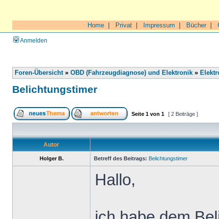
Home
|
Privat
|
Impressum
|
Bücher
|
Anmelden
Foren-Übersicht
»
OBD (Fahrzeugdiagnose) und Elektronik
»
Elektr
Belichtungstimer
Seite
1
von
1
[ 2 Beiträge ]
Autor
Holger B.
Betreff des Beitrags:
Belichtungstimer
Hallo,
ich habe dem Bel