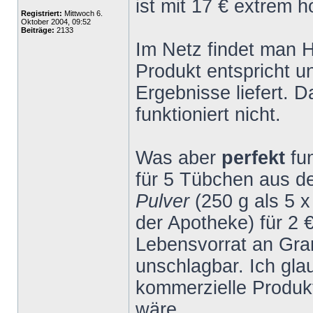
ist mit 17 € extrem h
Registriert:
Mittwoch 6.
Oktober 2004, 09:52
Beiträge:
2133
Im Netz findet man 
Produkt entspricht 
Ergebnisse liefert. 
funktioniert nicht.
Was aber
perfekt
fu
für 5 Tübchen aus 
Pulver
(250 g als 5 
der Apotheke) für 2 
Lebensvorrat an Gran
unschlagbar. Ich gla
kommerzielle Produk
wäre.