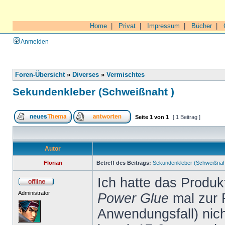
Home
|
Privat
|
Impressum
|
Bücher
|
Anmelden
Foren-Übersicht
»
Diverses
»
Vermischtes
Sekundenkleber (Schweißnaht )
Seite
1
von
1
[ 1 Beitrag ]
Autor
Florian
Betreff des Beitrags:
Sekundenkleber (Schweißnah
Ich hatte das Produ
Administrator
Power Glue
mal zur 
Anwendungsfall) nich