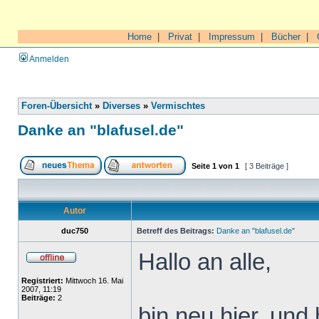
Home
|
Privat
|
Impressum
|
Bücher
|
Anmelden
Foren-Übersicht
»
Diverses
»
Vermischtes
Danke an "blafusel.de"
Seite
1
von
1
[ 3 Beiträge ]
Autor
duc750
Betreff des Beitrags:
Danke an "blafusel.de"
Hallo an alle,
Registriert:
Mittwoch 16. Mai
2007, 11:19
Beiträge:
2
bin neu hier, und