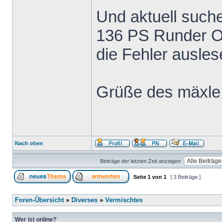
Und aktuell such
136 PS Runder Ob
die Fehler ausl
Grüße des mäxl
Nach oben
Beiträge der letzten Zeit anzeigen:
Seite
1
von
1
[ 3 Beiträge ]
Foren-Übersicht
»
Diverses
»
Vermischtes
Wer ist online?