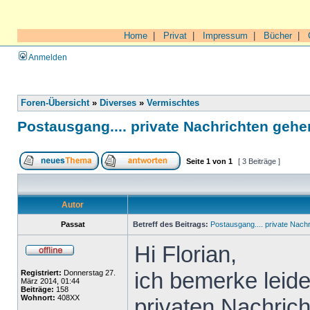
Home
|
Privat
|
Impressum
|
Bücher
|
Anmelden
Foren-Übersicht
»
Diverses
»
Vermischtes
Postausgang.... private Nachrichten gehen
Seite
1
von
1
[ 3 Beiträge ]
Autor
Passat
Betreff des Beitrags:
Postausgang.... private Nachr
Hi Florian,
ich bemerke leid
Registriert:
Donnerstag 27.
März 2014, 01:44
Beiträge:
158
Wohnort:
408XX
privaten Nachrich