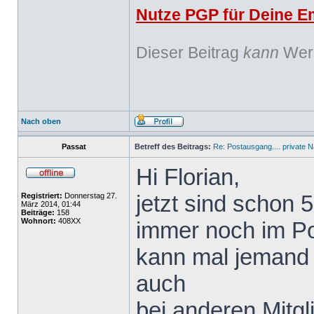
Nutze PGP für Deine Em
Dieser Beitrag
kann
Werb
Nach oben
Passat
Betreff des Beitrags:
Re: Postausgang.... private N
Hi Florian,
jetzt sind schon 5
Registriert:
Donnerstag 27.
März 2014, 01:44
Beiträge:
158
Wohnort:
408XX
immer noch im P
kann mal jemand 
auch
bei anderen Mitgl